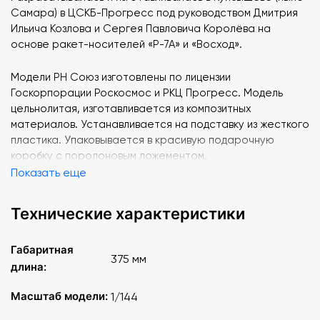
Самара) в ЦСКБ-Прогресс под руководством Дмитрия
Ильича Козлова и Сергея Павловича Королёва на
основе ракет-носителей «Р-7А» и «Восход».
Модели РН Союз изготовлены по лицензии
Госкорпорации Роскосмос и РКЦ Прогресс. Модель
цельнолитая, изготавливается из композитных
материалов. Устанавливается на подставку из жесткого
пластика. Упаковывается в красивую подарочную
коробку с поролоновым ложементом.
Показать еще
Высота модели на подставке: 52 см.
Размер упаковки: 12,5 х 12,5 х 61 см.
Технические характеристики
Вес в транспортной упаковке 1 кг.
Габаритная
375 мм
длина:
Масштаб модели:
1/144