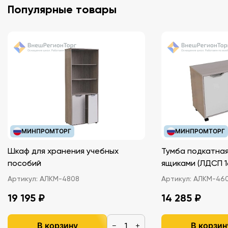
Популярные товары
МИНПРОМТОРГ
МИНПРОМТОРГ
Шкаф для хранения учебных
Тумба подкатная
пособий
ящиками (ЛДС
Артикул:
АЛКМ-4808
Артикул:
АЛКМ-46
19 195 ₽
14 285 ₽
В корзину
В корзин
−
+