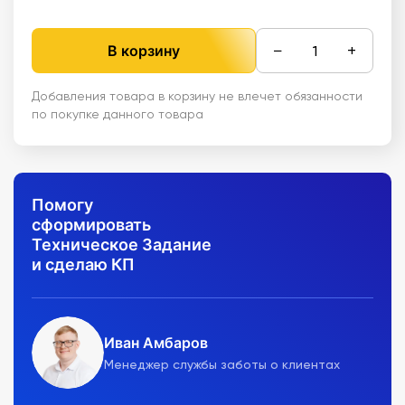
−
+
В корзину
Добавления товара в корзину не влечет обязанности
по покупке данного товара
Помогу
сформировать
Техническое Задание
и сделаю КП
Иван Амбаров
Менеджер службы заботы о клиентах