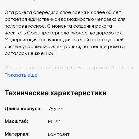
Эта ракета опередила свое время и более 60 лет
остается единственной возможностью человека для
полетов в космос. С момента создания ракета-
носитель Союз претерпела множество доработок.
Модернизация коснулась двигателей всех ступеней,
систем управления, электроники, но внешне ракета
осталась неизменной.
«Союз» — советская трёхступенчатая ракета-носитель
(РН) среднего класса из семейства Р-7,
Показать еще
предназначенная для выведения на круговую орбиту
Земли пилотируемых космических кораблей типа
Технические характеристики
«Союз».
Длина корпуса:
755 мм
Разрабатывалась и изготавливалась в Куйбышеве (ныне
Самара) в ЦСКБ-Прогресс под руководством Дмитрия
Масштаб:
М1:72
Ильича Козлова и Сергея Павловича Королёва на
основе ракет-носителей «Р-7А» и «Восход».
Материал:
композит