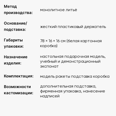
Описание
Метод
монолитное литьё
производства:
Высота модели на подставке: 38 см.
Размер упаковки: 10 х 10 х 40 см.
Основание/
жесткий пластиковый держатель
Вес в транспортной упаковке не более 1 кг.
подставка:
Габариты
78 × 16 × 16 см (белая картонная
коробка)
упаковки:
настольная подарочная модель,
Назначение
учебный и демонстрационный
изделия:
экспонат
Комплектация:
модель ракеты подставка коробка
дополнительная подставка,
Возможности
фирменная упаковка, нанесение
кастомизации:
надписей