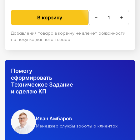
−
+
В корзину
Добавления товара в корзину не влечет обязанности
по покупке данного товара
Помогу
сформировать
Техническое Задание
и сделаю КП
Иван Амбаров
Менеджер службы заботы о клиентах