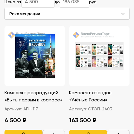
Цена от
до
руб.
оснащения кабинета астрономии
, которое можно
докупить в дополнение к стендам.
Рекомендации
Комплект репродукций
Комплект стендов
«Быть первым в космосе»
«Учёные России»
Артикул:
АГН-117
Артикул:
СТОП-2403
4 500 ₽
163 500 ₽