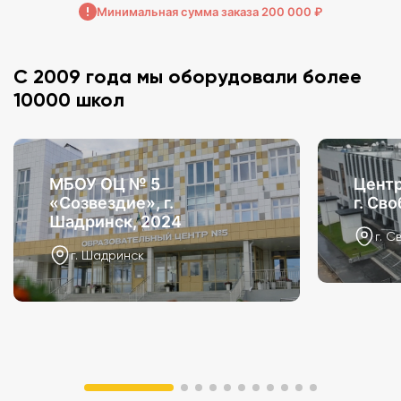
Минимальная сумма заказа 200 000 ₽
С 2009 года мы оборудовали более
10000 школ
МБОУ ОЦ № 5
Центр
«Созвездие», г.
г. Св
Шадринск, 2024
г. С
г. Шадринск