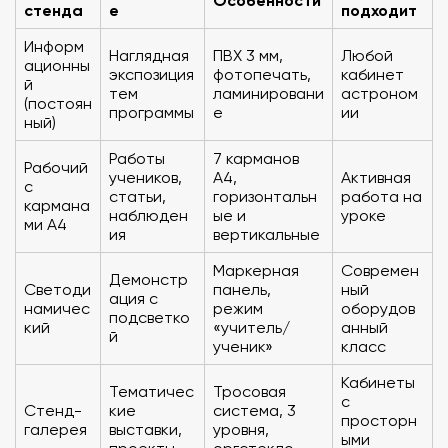
Особенности
стенда
е
подходит
Информ
Наглядная
ПВХ 3 мм,
Любой
ационны
экспозиция
фотопечать,
кабинет
й
тем
ламинировани
астроном
(постоян
программы
е
ии
ный)
Работы
7 карманов
Рабочий
учеников,
А4,
Активная
с
статьи,
горизонтальн
работа на
кармана
наблюден
ые и
уроке
ми А4
ия
вертикальные
Маркерная
Современ
Демонстр
Светоди
панель,
ный
ация с
намичес
режим
оборудов
подсветко
кий
«учитель/
анный
й
ученик»
класс
Кабинеты
Тематичес
Тросовая
с
Стенд-
кие
система, 3
просторн
галерея
выставки,
уровня,
ыми