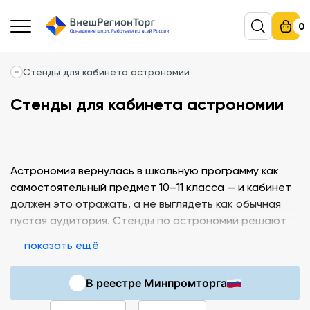
0
Стенды для кабинета астрономии
Стенды для кабинета астрономии
Астрономия вернулась в школьную программу как
самостоятельный предмет 10–11 класса — и кабинет
должен это отражать, а не выглядеть как обычная
пустая аудитория. Стенды по астрономии решают
именно эту задачу: ученик видит карту звёздного
показать ещё
неба или модель Солнечной системы каждый раз,
когда входит в класс, и это работает как постоянное
В реестре Минпромторга
фоновое обучение. На странице собраны стенды для
разных тем программы — как часть более широкого