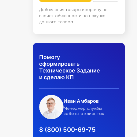
Добавления товара в корзину не
влечет обязанности по покупке
данного товара
Помогу
сформировать
Техническое Задание
и сделаю КП
Иван Амбаров
Менеджер службы
заботы о клиентах
8 (800) 500-69-75