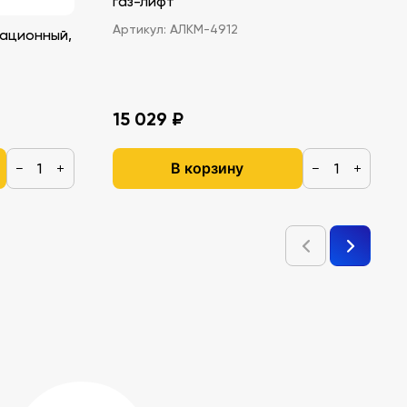
газ-лифт
Артикул:
АЛКМ-4912
ационный,
15 029 ₽
В корзину
−
+
−
+