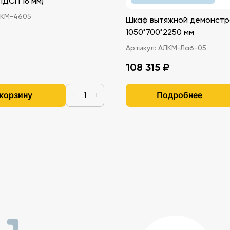
иками (ЛДСП 16 мм)
КМ-4605
Шкаф вытяжной демонстр
1050*700*2250 мм
Артикул:
АЛКМ-Лаб-05
108 315 ₽
 корзину
Подробнее
−
+