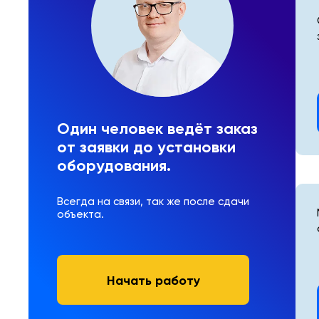
Один человек ведёт заказ
от заявки до установки
оборудования.
Всегда на связи, так же после сдачи
объекта.
Начать работу