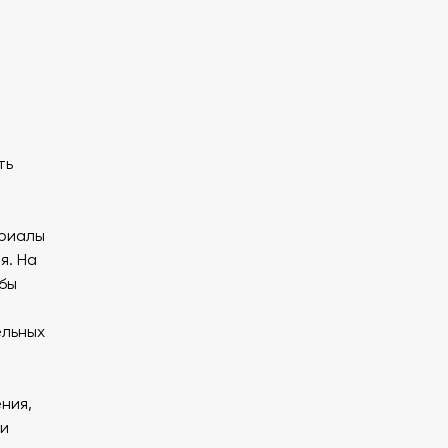
ть
ериалы
я. На
бы
ельных
ния,
ли