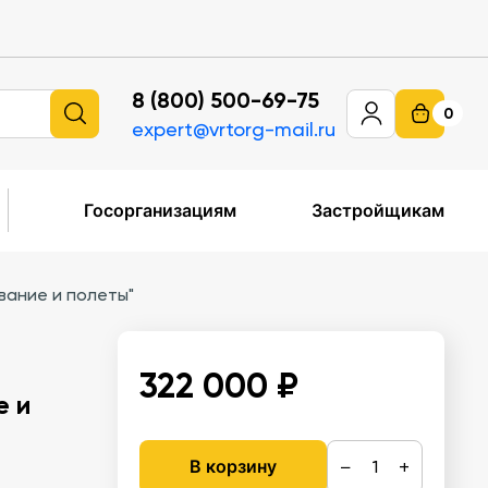
8 (800) 500-69-75
0
expert@vrtorg-mail.ru
Госорганизациям
Застройщикам
вание и полеты"
322 000 ₽
е и
−
+
В корзину