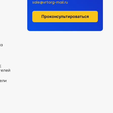
sale@vrtorg-mail.ru
Проконсультироваться
ка
;
телей
тели