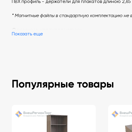
ПВХ профиль - держатели для плакатов длиною 2,65 
* Магнитные файлы в стандартную комплектацию не в
Основные характеристики
:
Показать еще
Размер длина 2 м
Профиль ПВХ 45 м/п
Тип товара Настенный
Количество подвижных элементов 20
Расположение Горизонтальное
Вид крепления На кронштейны
Популярные товары
Цвет покрытия Серый
Вес (кг) 12