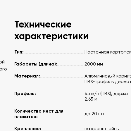
Технические
характеристики
Тип:
Настенная картоте
ой
Габариты (длина):
2000 мм
ого
Материал:
Алюминиевый карниз
ПВХ‑профиль держа
Профиль:
45 м/п (ПВХ), держа
2,65 м
Количество мест для
до 20 шт.
плакатов:
Крепление:
на кронштейны