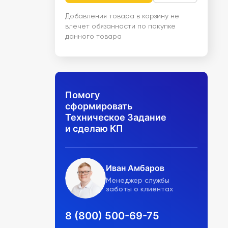
Добавления товара в корзину не
влечет обязанности по покупке
данного товара
Помогу
сформировать
Техническое Задание
и сделаю КП
Иван Амбаров
Менеджер службы
заботы о клиентах
8 (800) 500-69-75