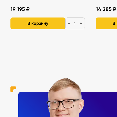
19 195 ₽
14 285 ₽
В корзину
В
−
+