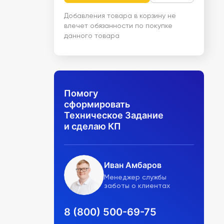
Добавления товара в корзину не
влечет обязанности по покупке
данного товара
Помогу
сформировать
Техническое Задание
и сделаю КП
Иван Амбаров
Менеджер службы
заботы о клиентах
8 (800) 500-69-75