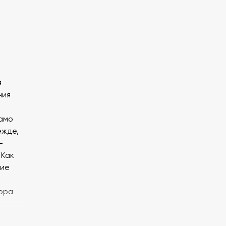
я
ния
само
ежде,
-
 Как
кие
ора