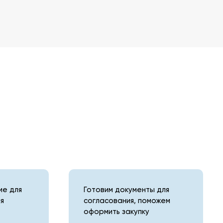
е для
Готовим документы для
я
согласования, поможем
оформить закупку