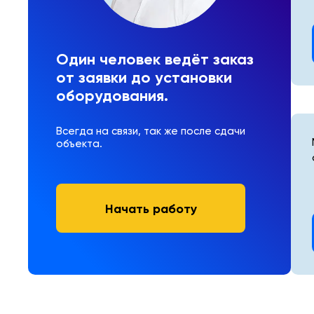
Один человек ведёт заказ
от заявки до установки
оборудования.
Всегда на связи, так же после сдачи
объекта.
Начать работу