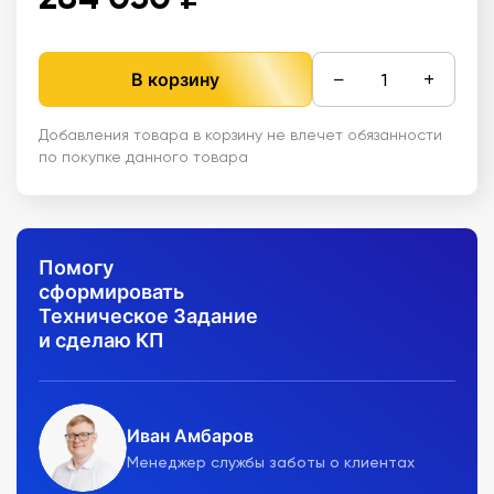
−
+
В корзину
Добавления товара в корзину не влечет обязанности
по покупке данного товара
Помогу
сформировать
Техническое Задание
и сделаю КП
Иван Амбаров
Менеджер службы заботы о клиентах