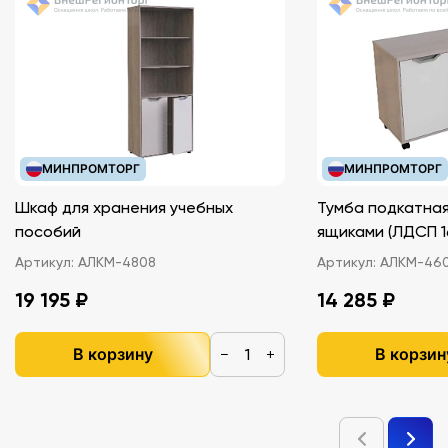
МИНПРОМТОРГ
МИНПРОМТОРГ
Шкаф для хранения учебных
Тумба подкатная
пособий
ящиками (ЛДС
Артикул:
АЛКМ-4808
Артикул:
АЛКМ-46
19 195 ₽
14 285 ₽
В корзину
В корзин
−
+