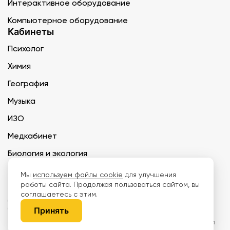
Интерактивное оборудование
Компьютерное оборудование
Кабинеты
Психолог
Химия
География
Музыка
ИЗО
Медкабинет
Биология и экология
Технология
Мы
используем файлы cookie
для улучшения
работы сайта. Продолжая пользоваться сайтом, вы
соглашаетесь с этим.
ООО «Дети наше будущее» ИНН 6671165273 ОГРН 1216600030250 КПП
667101001 БИК 046577674
Принять
Информация на сайте не является публичной офертой. Изображения
могут отличаться от поставляемых товаров. Поставщик оставляет за