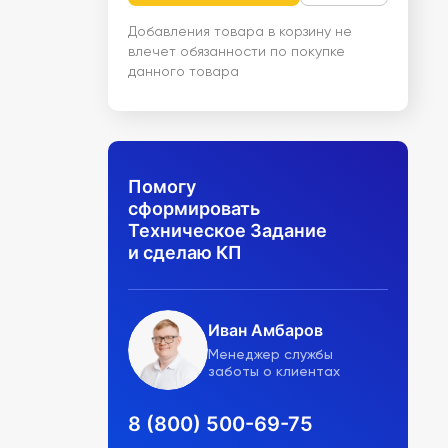
Добавления товара в корзину не
влечет обязанности по покупке
данного товара
Помогу
сформировать
Техническое Задание
и сделаю КП
Иван Амбаров
Менеджер службы
заботы о клиентах
8 (800) 500-69-75