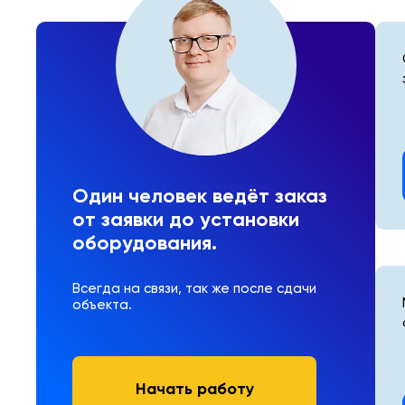
Один человек ведёт заказ
от заявки до установки
оборудования.
Всегда на связи, так же после сдачи
объекта.
Начать работу