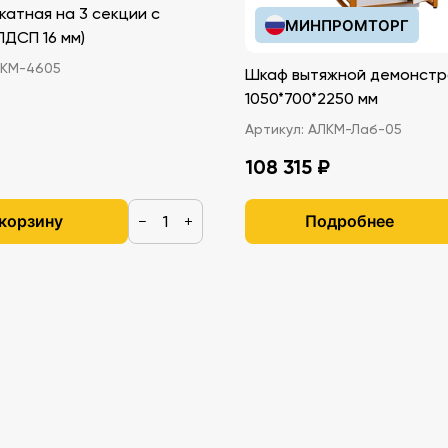
катная на 3 секции с
МИНПРОМТОРГ
иками (ЛДСП 16 мм)
КМ-4605
Шкаф вытяжной демонстр
1050*700*2250 мм
Артикул:
АЛКМ-Лаб-05
108 315 ₽
 корзину
Подробнее
−
+