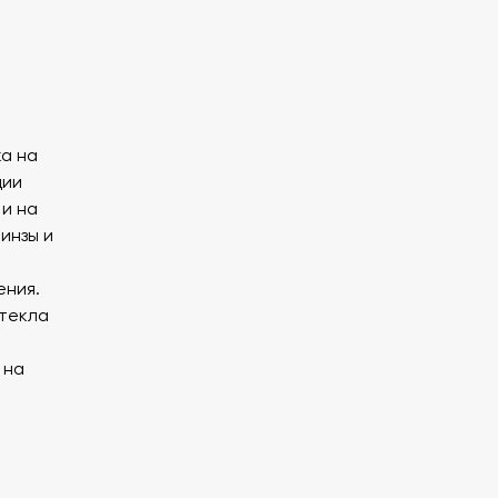
а на
ции
 и на
инзы и
ения.
стекла
 на