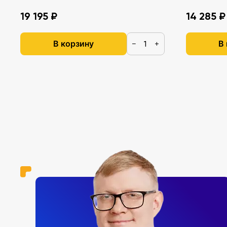
19 195 ₽
14 285 ₽
В корзину
В
−
+