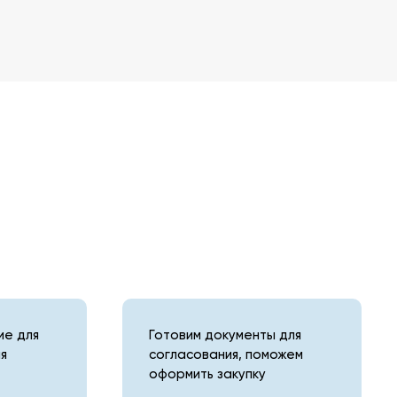
е для
Готовим документы для
я
согласования, поможем
оформить закупку