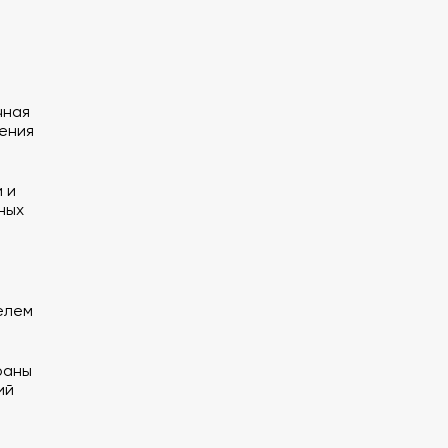
чная
ения
 и
ных
елем
раны
ий