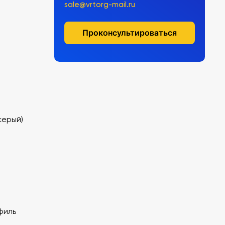
sale@vrtorg-mail.ru
Проконсультироваться
серый)
филь