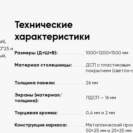
Технические
характеристики
й),
0*25 и
Размеры (Д×Ш×В):
1000×1200×1500 мм
ый,
Материал столешницы:
ДСП с пластиковым
покрытием (светло‑
Толщина панели:
26 мм
Экраны (материал/
ЛДСП — 16 мм
толщина):
Торцевая кромка:
0,4 мм и 2 мм
Конструкция каркаса:
Металлический про
50×25 мм и 25×25 мм