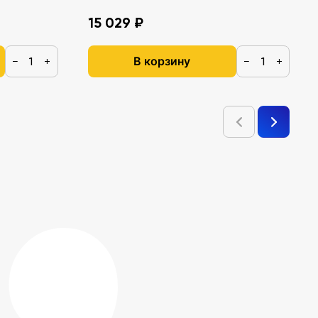
15 029 ₽
В корзину
−
+
−
+