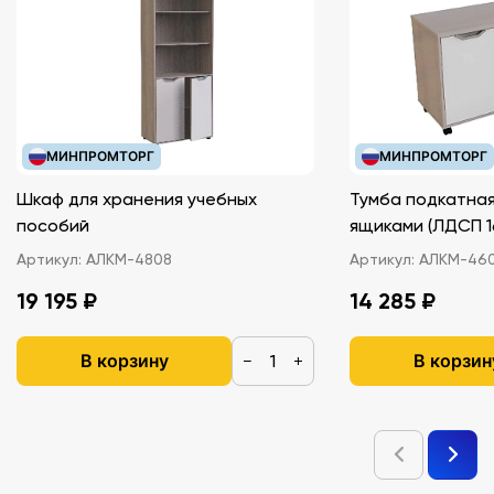
МИНПРОМТОРГ
МИНПРОМТОРГ
Шкаф для хранения учебных
Тумба подкатная
пособий
ящиками (ЛДС
Артикул:
АЛКМ-4808
Артикул:
АЛКМ-46
19 195 ₽
14 285 ₽
В корзину
В корзин
−
+