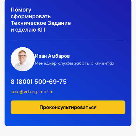
Помогу
сформировать
Техническое Задание
и сделаю КП
Иван Амбаров
Менеджер службы заботы о клиентах
8 (800) 500-69-75
sale@vrtorg-mail.ru
Проконсультироваться