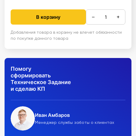
−
+
В корзину
Добавления товара в корзину не влечет обязанности
по покупке данного товара
Помогу
сформировать
Техническое Задание
и сделаю КП
Иван Амбаров
Менеджер службы заботы о клиентах