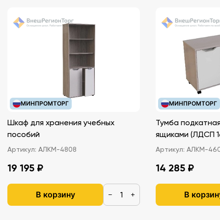
МИНПРОМТОРГ
МИНПРОМТОРГ
Шкаф для хранения учебных
Тумба подкатная
пособий
ящиками (ЛДС
Артикул:
АЛКМ-4808
Артикул:
АЛКМ-46
19 195 ₽
14 285 ₽
В корзину
В корзин
−
+