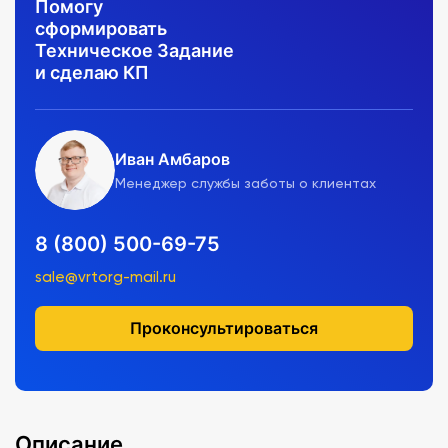
Помогу
сформировать
Техническое Задание
и сделаю КП
Иван Амбаров
Менеджер службы заботы о клиентах
8 (800) 500-69-75
sale@vrtorg-mail.ru
Проконсультироваться
Описание