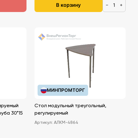
В корзину
−
+
МИНПРОМТОРГ
ируемый
Стол модульный треугольный,
руба 30*15
регулируемый
Артикул:
АЛКМ-4864