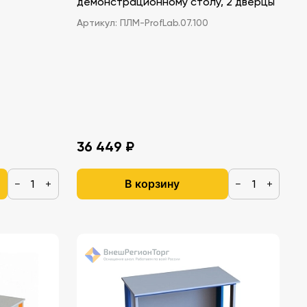
демонстрационному столу, 2 дверцы
Артикул:
ПЛМ-ProfLab.07.100
36 449 ₽
В корзину
−
+
−
+