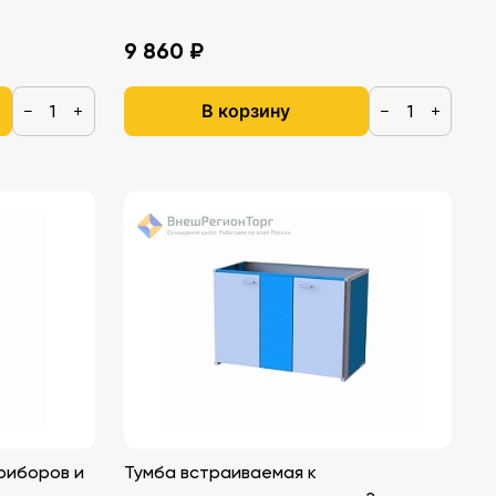
9 860 ₽
В корзину
−
+
−
+
риборов и
Тумба встраиваемая к