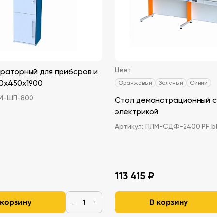
Цвет
раторный для приборов и
00х450х1900
Оранжевый
Зеленый
Синий
М-ШП-800
Стол демонстрационный с
электрикой
Артикул:
ПЛМ-СДФ-2400 PF b
113 415 ₽
 корзину
В корзину
−
+