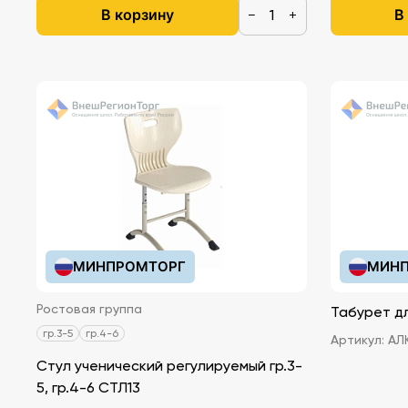
В корзину
В
−
+
МИНПРОМТОРГ
МИНП
Ростовая группа
Табурет д
гр.3-5
гр.4-6
Артикул:
АЛ
Стул ученический регулируемый гр.3-
5, гр.4-6 СТЛ13