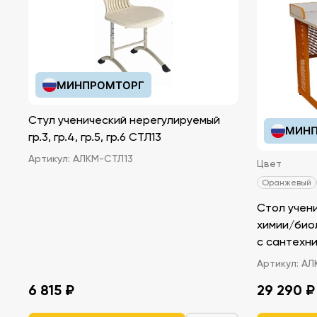
МИНПРОМТОРГ
Стул ученический нерегулируемый
МИНП
гр.3, гр.4, гр.5, гр.6 СТЛ13
Артикул:
АЛКМ-СТЛ13
Цвет
Оранжевый
Стол учен
химии/био
с сантехн
Артикул:
АЛ
6 815 ₽
29 290 ₽