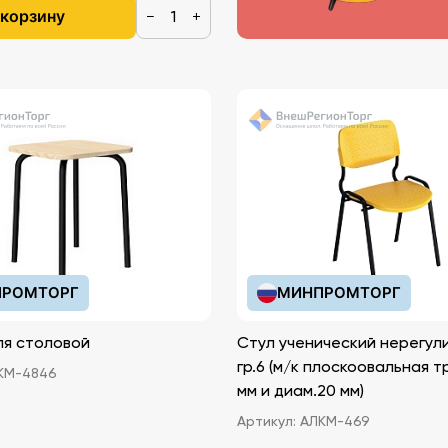
 корзину
−
+
РОМТОРГ
МИНПРОМТОРГ
ля столовой
Стул ученический нерегул
гр.6 (м/к плоскоовальная т
КМ-4846
мм и диам.20 мм)
Артикул:
АЛКМ-469