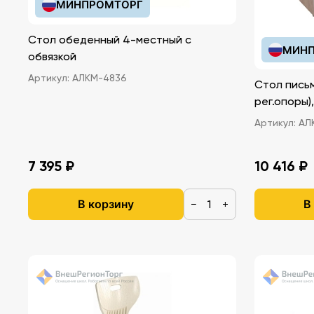
МИНПРОМТОРГ
Стол обеденный 4-местный с
МИНП
обвязкой
Артикул:
АЛКМ-4836
Стол письм
рег.опоры)
Артикул:
АЛ
7 395 ₽
10 416 ₽
В корзину
В
−
+