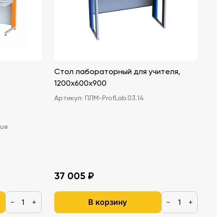
Стол лабораторный для учителя,
1200х600х900
Артикул:
ПЛМ-ProfLab.03.14
luе
37 005 ₽
В корзину
−
+
−
+