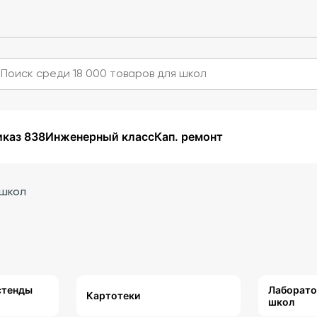
каз 838
Инженерный класс
Кап. ремонт
 школ
стенды
Лаборато
Картотеки
школ