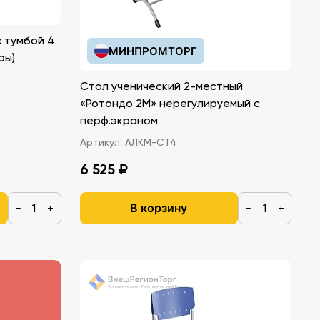
с тумбой 4
МИНПРОМТОРГ
ры)
Стол ученический 2-местный
«Ротондо 2М» нерегулируемый с
перф.экраном
Артикул:
АЛКМ-СТ4
6 525 ₽
В корзину
−
+
−
+