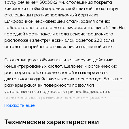
трубу сечением 30х30х2 мм, столешница покрыта
химически стойкой керамической плиткой, по контору
столешницы противопроливочный бортик из
шлифованной нержавеющей стали, задняя стенка
лабораторного стола металлическая толщиной 1 мм. На
передней части панели стола демонстрационного
расположен электрический блок розеток 220 вольт,
автомат аварийного отключения и выдвижной ящик.
Столешница устойчива к длительному воздействию
концентрированных кислот, щелочей и органических
растворителей, а также способна выдерживать
длительное воздействие высоких температур. Большие
размеры рабочей поверхности позволяют
устанавливать и подключать при необходимости к
электропитанию различное демонстрационное
лабораторное оборудование, показывать
Показать еще
демонстрационные опыты по курсу химии.
Технические характеристики
Рабочая поверхность
: