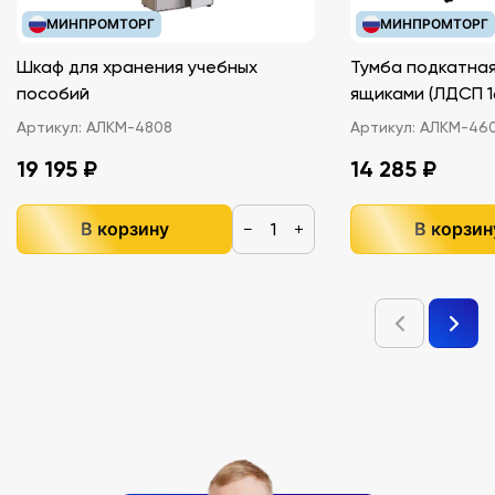
МИНПРОМТОРГ
МИНПРОМТОРГ
Шкаф для хранения учебных
Тумба подкатная
пособий
ящиками (ЛДС
Артикул:
АЛКМ-4808
Артикул:
АЛКМ-46
19 195 ₽
14 285 ₽
В корзину
В корзин
−
+