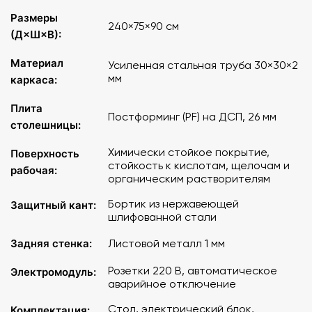
Размеры
Постформинг (PF), толщина столешницы 26 мм -
240×75×90 см
(Д×Ш×В):
облицовывание ДСП многослойными пластиками на
основе бумаг, пропитанных меламиновыми смолами с
Материал
Усиленная стальная труба 30×30×2
огибанием передней кромки столешницы, выдерживает
мм
каркаса:
кратковременный нагрев до 160 ºС, кратковременное
воздействие кислот, оснований, солей, органических
Плита
веществ, растворителей, биологических красителей.
Постформинг (PF) на ДСП, 26 мм
столешницы:
Химически стойкое покрытие,
Поверхность
стойкость к кислотам, щелочам и
рабочая:
органическим растворителям
Бортик из нержавеющей
Защитный кант:
шлифованной стали
Задняя стенка:
Листовой металл 1 мм
Розетки 220 В, автоматическое
Электромодуль:
аварийное отключение
Стол, электрический блок,
Комплектация: