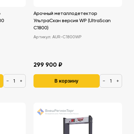
р
Арочный металлодетектор
00
УльтраСкан версия WP (UltraScan
C1800)
Артикул:
AUR-C1800WP
299 900 ₽
В корзину
−
+
−
+