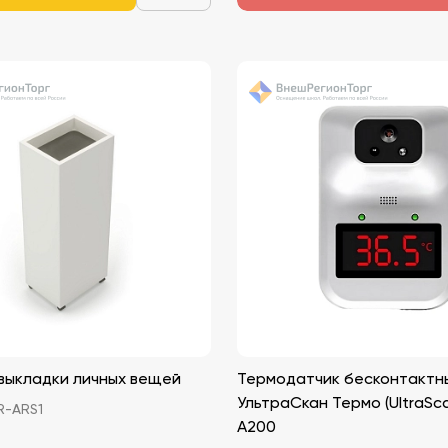
 выкладки личных вещей
Термодатчик бесконтактн
УльтраСкан Термо (UltraSc
-ARS1
A200