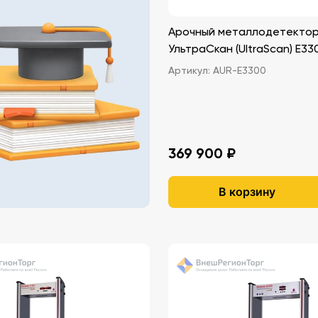
Арочный металлодетекто
УльтраСкан (UltraScan) E33
Артикул:
AUR-E3300
369 900 ₽
В корзину