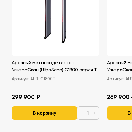
Арочный металлодетектор
Арочный м
УльтраСкан (UltraScan) C1800 серия T
УльтраСкан
Артикул:
AUR-C1800T
Артикул:
AU
299 900 ₽
269 900 
В корзину
В
−
+