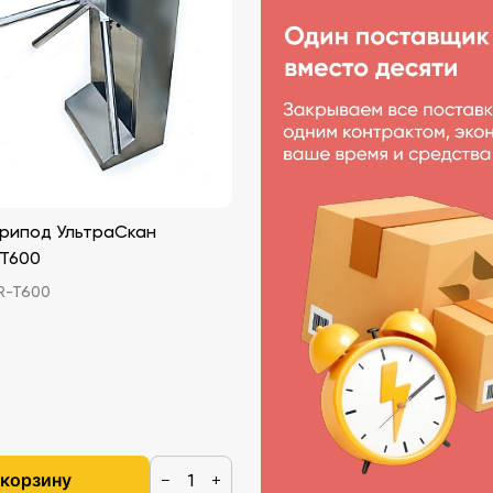
трипод УльтраСкан
 T600
R-T600
 корзину
−
+