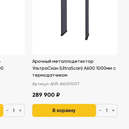
р
Арочный металлодетектор
00
УльтраСкан (UltraScan) A600 1000мм с
термодатчиком
Артикул:
AUR-A600100Т
289 900 ₽
В корзину
−
+
−
+