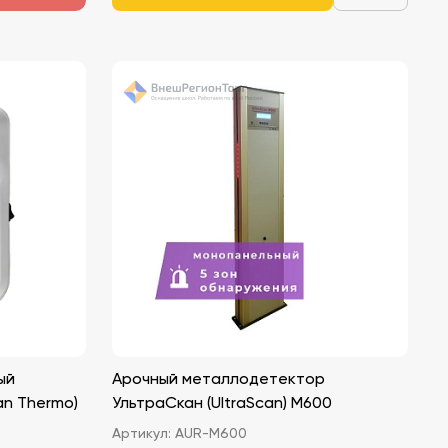
ый
Арочный металлодетектор
an Thermo)
УльтраСкан (UltraScan) M600
Артикул:
AUR-M600