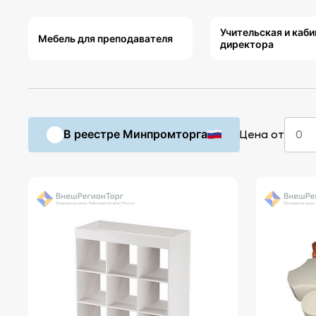
Учительская и каби
Мебель для преподавателя
директора
В реестре Минпромторга
Цена от