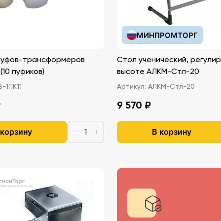
МИНПРОМТОРГ
пуфов-трансформеров
Стол ученический, регули
(10 пуфиков)
высоте АЛКМ-Стл-20
-1ПК11
Артикул:
АЛКМ-Стл-20
₽
9 570 ₽
 корзину
В корзину
−
+