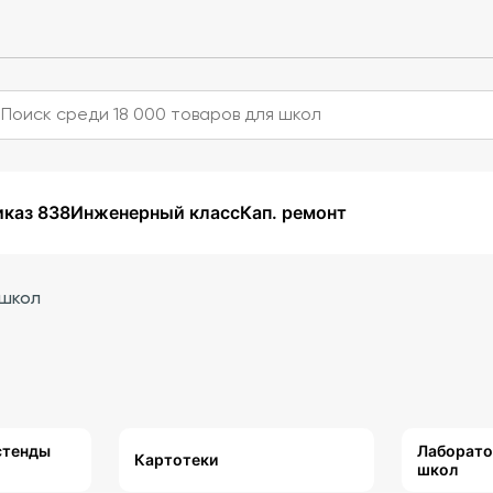
каз 838
Инженерный класс
Кап. ремонт
 школ
стенды
Лаборато
Картотеки
школ