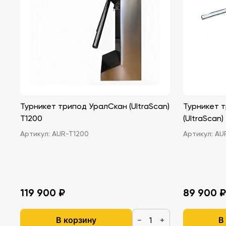
Турникет трипод УралСкан (UltraScan)
Турникет 
T1200
(UltraScan)
Артикул:
AUR-T1200
Артикул:
AU
119 900 ₽
89 900 ₽
В корзину
В
−
+