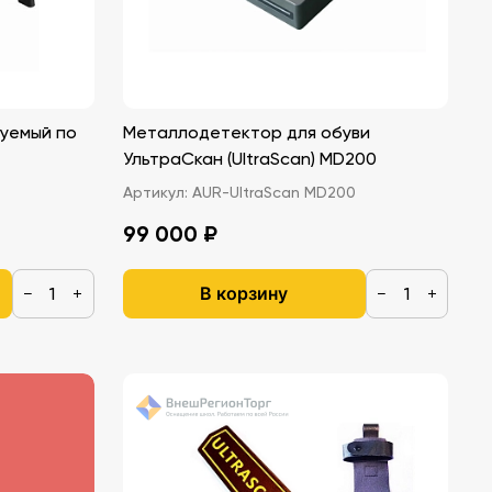
руемый по
Металлодетектор для обуви
УльтраСкан (UltraScan) MD200
Артикул:
AUR-UltraScan MD200
99 000 ₽
В корзину
−
+
−
+