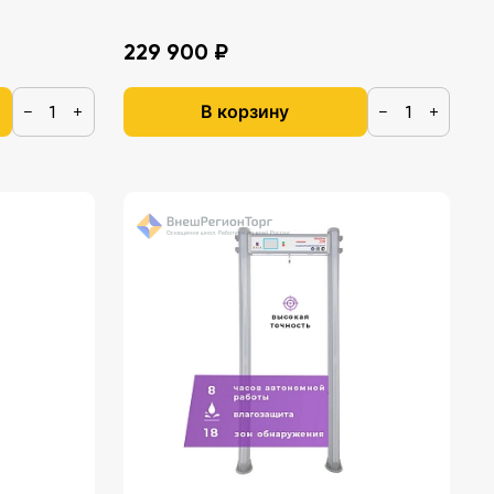
229 900 ₽
В корзину
−
+
−
+