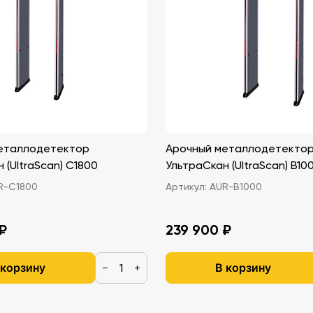
еталлодетектор
Арочный металлодетекто
 (UltraScan) C1800
УльтраСкан (UltraScan) B10
R-C1800
Артикул:
AUR-B1000
₽
239 900 ₽
 корзину
В корзину
−
+