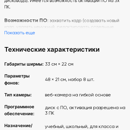
дисковода). Имеется возможность активации ПО на 3х
ПК.
Возможности ПО
: захватить кадр (создавать новый
кадр, удалять ненужный, редактировать отдельные
Показать еще
кадры), звук (можно записать озвучание - голос ребенка,
музыку, голос взрослого, импортировать любую музыку
из мультфильма), время (можно увеличивать или
Технические характеристики
уменьшать длительность кадра).
Габариты ширмы:
33 см × 22 см
Методические рекомендации
В комплект входят
, в
которых подробно описываются методики
Параметры
исследовательского обучения обучающихся, примеры
48 × 21 см, набор 8 шт.
фонов:
конспектов для педагога и типовые сценарии
мультфильмов.
Тип камеры:
веб-камера на гибкой основе
Дополнительно понадобятся: ноутбук с дисководом,
Программное
диск с ПО, активация разрешена на
настольная лампа для выставления света, материал для
3 ПК
обеспечение:
создания мультипликационных героев: пластилин,
бумага, карандаши, краски и пр.
Назначение/
учебный, школьный, для класса и