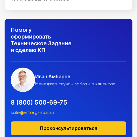
Помогу
сформировать
Техническое Задание
и сделаю КП
Иван Амбаров
Менеджер службы заботы о клиентах
8 (800) 500-69-75
sale@vrtorg-mail.ru
Проконсультироваться