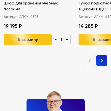
Шкаф для хранения учебных
Тумба подкатная
пособий
ящиками (ЛДС
Артикул:
АЛКМ-4808
Артикул:
АЛКМ-46
19 195 ₽
14 285 ₽
В корзину
В корзин
−
+