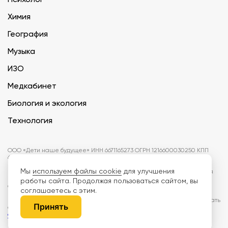
Химия
География
Музыка
ИЗО
Медкабинет
Биология и экология
Технология
ООО «Дети наше будущее» ИНН 6671165273 ОГРН 1216600030250 КПП
667101001 БИК 046577674
Мы
используем файлы cookie
для улучшения
Информация на сайте не является публичной офертой. Изображения
могут отличаться от поставляемых товаров. Поставщик оставляет за
работы сайта. Продолжая пользоваться сайтом, вы
собой право изменить цены и характеристики товаров без
соглашаетесь с этим.
предварительного уведомления заказчика, если это не влияет на
качество поставляемой продукции. Мы используем cookie, чтобы делать
Принять
сайт лучше. Пользуясь сайтом, вы соглашаетесь с
правилами
обработки персональных данных и политикой конфиденциальности.