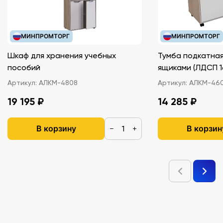
МИНПРОМТОРГ
МИНПРОМТОРГ
Шкаф для хранения учебных
Тумба подкатная
пособий
ящиками (ЛДС
Артикул:
АЛКМ-4808
Артикул:
АЛКМ-46
19 195 ₽
14 285 ₽
В корзину
В корзин
−
+