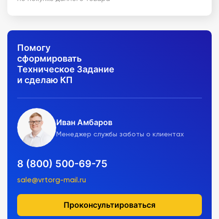
Помогу
сформировать
Техническое Задание
и сделаю КП
Иван Амбаров
Менеджер службы заботы о клиентах
8 (800) 500-69-75
sale@vrtorg-mail.ru
Проконсультироваться