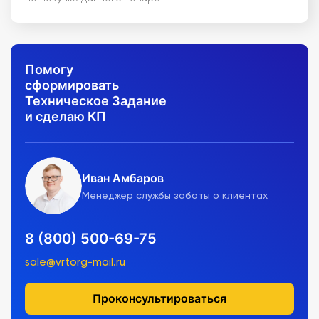
Помогу
сформировать
Техническое Задание
и сделаю КП
Иван Амбаров
Менеджер службы заботы о клиентах
8 (800) 500-69-75
sale@vrtorg-mail.ru
Проконсультироваться