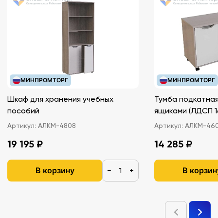
МИНПРОМТОРГ
МИНПРОМТОРГ
Шкаф для хранения учебных
Тумба подкатная
пособий
ящиками (ЛДС
Артикул:
АЛКМ-4808
Артикул:
АЛКМ-46
19 195 ₽
14 285 ₽
В корзину
В корзин
−
+