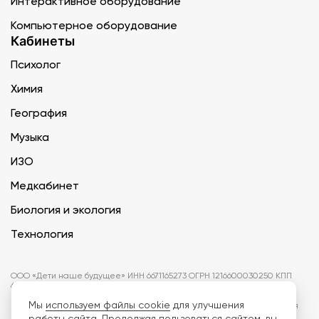
Интерактивное оборудование
Компьютерное оборудование
Кабинеты
Психолог
Химия
География
Музыка
ИЗО
Медкабинет
Биология и экология
Технология
ООО «Дети наше будущее» ИНН 6671165273 ОГРН 1216600030250 КПП
667101001 БИК 046577674
Мы
используем файлы cookie
для улучшения
Информация на сайте не является публичной офертой. Изображения
могут отличаться от поставляемых товаров. Поставщик оставляет за
работы сайта. Продолжая пользоваться сайтом, вы