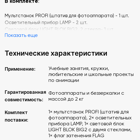
В комплекте
:
Мультстанок PROFI (штатив для фотоаппарата) - 1 шт.
Осветительный прибор LAMP - 2 шт.
Световой блок LIGHT BLOK BIG2, 2 стекла- 1 шт.
Показать еще
Флаг затенения FLAG - 1 шт.
Технические характеристики
Учебные занятия, кружки,
Применение:
любительские и школьные проекты
по анимации
Гарантированная
Фотоаппараты и беззеркалки с
массой до 2 кг
совместимость:
1× мультстанок PROFI (штатив для
Комплект
фотоаппарата), 2× осветительных
поставки:
прибора LAMP, 1× световой блок
LIGHT BLOK BIG2 с двумя стеклами,
1× флаг затенения FLAG