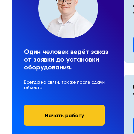
Один человек ведёт заказ
от заявки до установки
оборудования.
Всегда на связи, так же после сдачи
объекта.
Начать работу