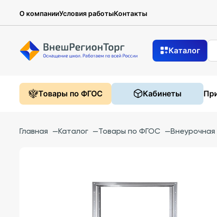
О компании
Условия работы
Контакты
Каталог
Товары по ФГОС
Кабинеты
При
Главная
—
Каталог
—
Товары по ФГОС
—
Внеурочная