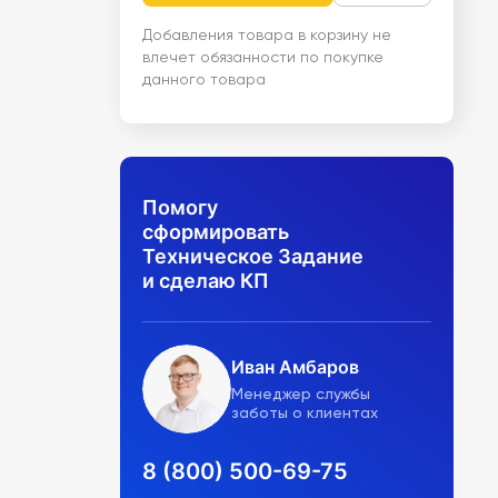
Добавления товара в корзину не
влечет обязанности по покупке
данного товара
Помогу
сформировать
Техническое Задание
и сделаю КП
Иван Амбаров
Менеджер службы
заботы о клиентах
8 (800) 500-69-75