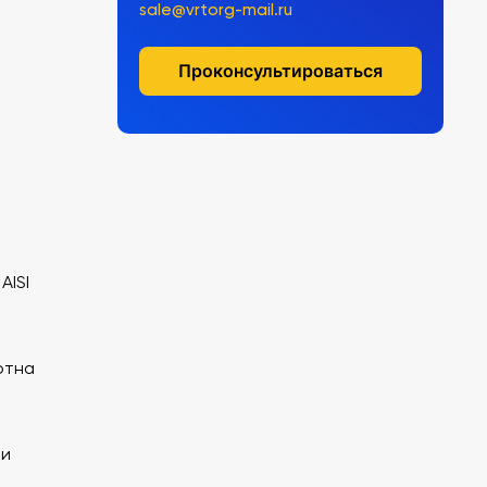
sale@vrtorg-mail.ru
Проконсультироваться
AISI
отна
ии