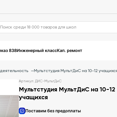
каз 838
Инженерный класс
Кап. ремонт
 деятельность
—
Мультстудия МультДиС на 10-12 учащихс
Артикул: ДИС-МультДиС
Мультстудия МультДиС на 10-12
учащихся
Поставим без предоплаты