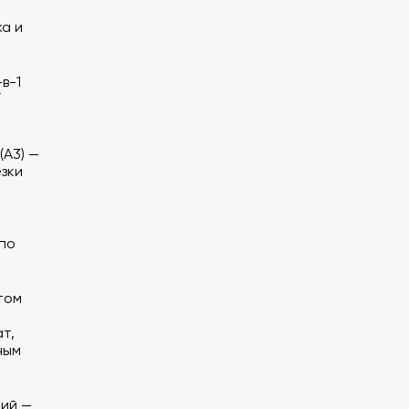
а и
в-1
/
(A3) —
езки
 по
том
т,
ным
дий —