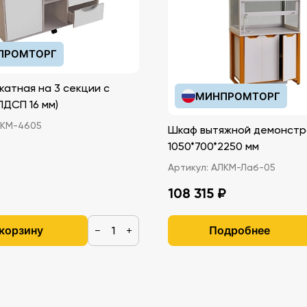
 шт.,
т.
ПРОМТОРГ
.,
катная на 3 секции с
МИНПРОМТОРГ
иками (ЛДСП 16 мм)
КМ-4605
Шкаф вытяжной демонстр
1050*700*2250 мм
Артикул:
АЛКМ-Лаб-05
108 315 ₽
 корзину
Подробнее
−
+