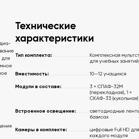
Технические
характеристики
диа-
ование
Тип комплекта:
Комплексная мультс
 для
для учебных занятий
ммное
ное
Вместимость:
10—12 учащихся
Модули в составе:
3 × СПАФ-32М
(перекладная), 1 ×
СКАФ-33 (кукольная)
Встроенное освещение:
светодиодные ленты 
базисах
щения
Камеры в комплекте:
цифровые Full HD дл
каждого модуля