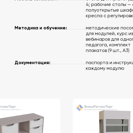
4; рабочие столы — 
полуоткрытые шкафы
кресла с регулировк
Методика и обучение:
методические посо
для модулей, курс из
вебинаров для одно
педагога, комплект
плакатов (9 шт., A3)
т.,
Документация:
паспорта и инструк
каждому модулю
 - 6
 и др.
 шт.,