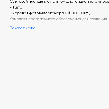
Световой планшет, c пультом дистанционного упра
- 1 шт.,
Цифровая фотовидеокамера Full HD - 1 шт.,
Комплект программного обеспечения для создания
мультфильма - 1 шт.,
Показать еще
Методическое пособие «Секреты детской
мультипликации» - 1 шт.,
Набор материалов для перекладной анимации - 1 шт
Паспорт - 1 шт.
Мультстудия СКАФ-33 - 1 шт.
в составе
:
Базис стационарный для кукольной анимации, с сис
освещения в виде светодиодной ленты 12 В - 1 шт.,
Цифровая фотовидеокамера Full HD - 1 шт.,
Комплект программного обеспечения для создания
мультфильма - 1 шт.,
Методическое пособие «Мастер-класс по создани