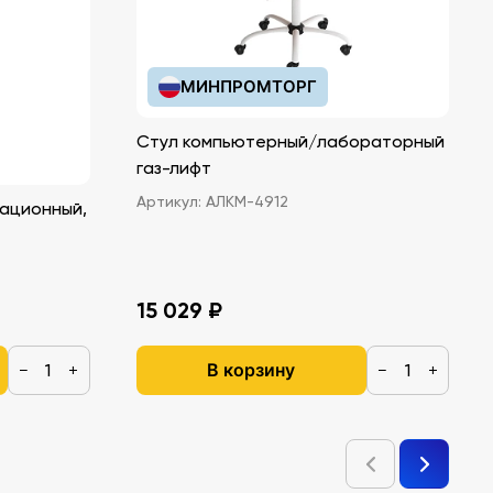
МИНПРОМТОРГ
Стул компьютерный/лабораторный
газ-лифт
Артикул:
АЛКМ-4912
ационный,
15 029 ₽
В корзину
−
+
−
+