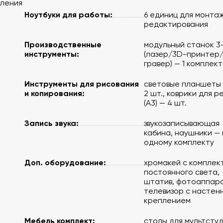
вления
Ноутбуки для работы:
6 единиц для монтаж
редактирования
Производственные
модульный станок 3-
инструменты:
(лазер/3D-принтер
гравер) — 1 комплект
Инструменты для рисования
световые планшеты 
.,
и копирования:
2 шт., коврики для р
(A3) — 4 шт.
Запись звука:
звукозаписывающая
кабина, наушники —
одному комплекту
темой
Доп. оборудование:
хромакей с комплек
постоянного света,
штатив, фотоаппара
телевизор с настен
креплением
ю с
Мебель комплект:
столы для мультсту