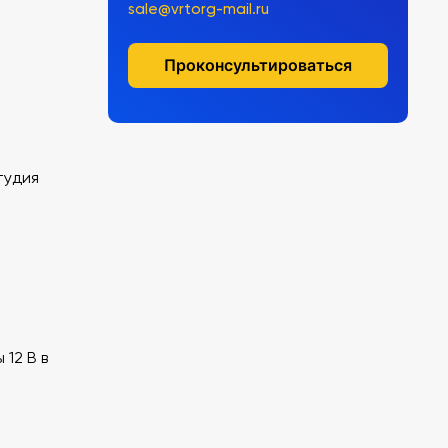
sale@vrtorg-mail.ru
Проконсультироваться
тудия
12 В в
я