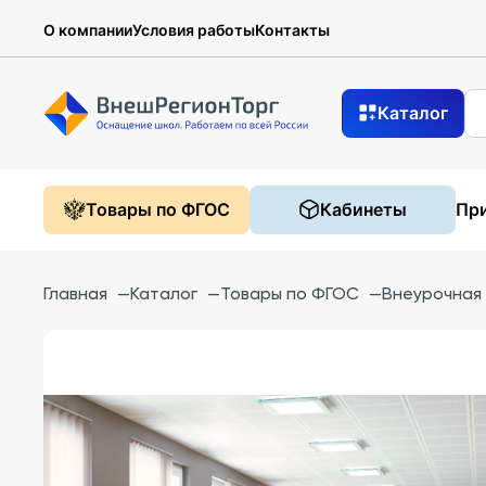
О компании
Условия работы
Контакты
Каталог
Товары по ФГОС
Кабинеты
При
Главная
—
Каталог
—
Товары по ФГОС
—
Внеурочная