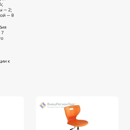
4;
 — 2;
ой — 8
бия
 7
го
ции к