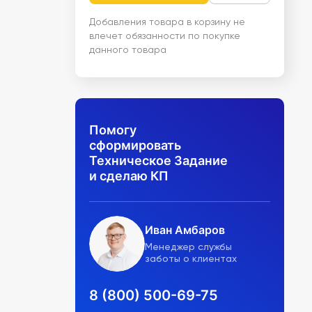
Добавления товара в корзину не
влечет обязанности по покупке
данного товара
Помогу
сформировать
Техническое Задание
и сделаю КП
Иван Амбаров
Менеджер службы
заботы о клиентах
8 (800) 500-69-75