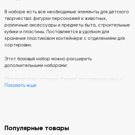
В наборе есть все необходимые элементы для детского
творчества: фигурки персонажей и животных,
различные аксессуары и предметы быта, строительные
кубики и пластины. Поставляется в удобном для
хранения пластиковом контейнере с отделениями для
сортировки.
Этот базовый набор можно расширить
дополнительными наборами:
"Построй свою историю. Сказки" для развития речи и
Показать еще
творческих способностей;
"Построй свою историю. Городская жизнь" для изучения
социальных навыков;
"Построй свою историю. Космос" для развития
представления о современной космонавтике и
исследовательских навыков.
За подробной консультацией, пожалуйста, обратитесь к
Популярные товары
нашим менеджерам.