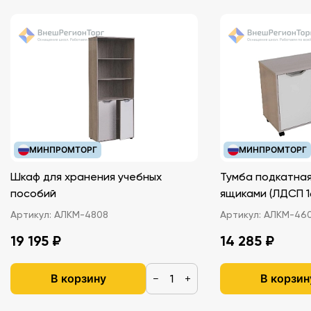
МИНПРОМТОРГ
МИНПРОМТОРГ
Шкаф для хранения учебных
Тумба подкатная
пособий
ящиками (ЛДС
Артикул:
АЛКМ-4808
Артикул:
АЛКМ-46
19 195 ₽
14 285 ₽
В корзину
В корзин
−
+