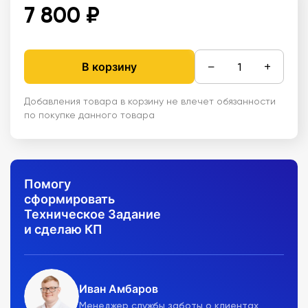
7 800 ₽
−
+
В корзину
Добавления товара в корзину не влечет обязанности
по покупке данного товара
Помогу
сформировать
Техническое Задание
и сделаю КП
Иван Амбаров
Менеджер службы заботы о клиентах