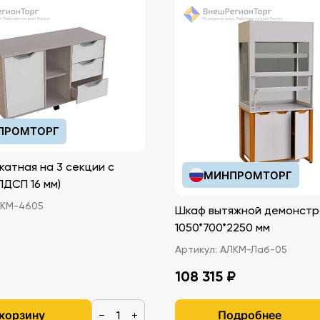
ПРОМТОРГ
катная на 3 секции с
МИНПРОМТОРГ
иками (ЛДСП 16 мм)
КМ-4605
Шкаф вытяжной демонстр
1050*700*2250 мм
Артикул:
АЛКМ-Лаб-05
108 315 ₽
 корзину
Подробнее
−
+