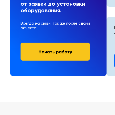
от заявки до установки
оборудования.
Всегда на связи, так же после сдачи
объекта.
Начать работу