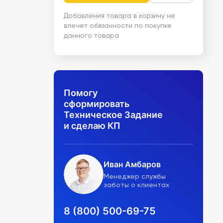
Добавления товара в корзину не
влечет обязанности по покупке
данного товара
Помогу
сформировать
Техническое Задание
и сделаю КП
Иван Амбаров
Менеджер службы
заботы о клиентах
8 (800) 500-69-75