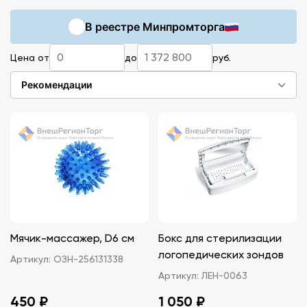
младшего и среднего школьного возраста в
В реестре Минпромторга
рамках общеобразовательного учреждения.
Для эффективного процесса обучения
Цена от
до
руб.
необходимы дидактические материалы,
комфортная мебель, инструментарий,
Рекомендации
развивающие игры.
Мячик-массажер, D6 см
Бокс для стерилизации
логопедических зондов
Артикул:
ОЗН-256131338
Артикул:
ЛЕН-0063
450 ₽
1 050 ₽