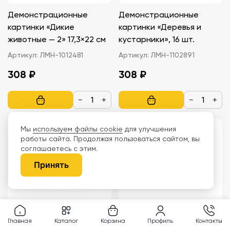
Демонстрационные
Демонстрационные
картинки «Дикие
картинки «Деревья и
животные — 2» 17,3×22 см
кустарники», 16 шт.
Артикул:
ЛМН-1012481
Артикул:
ЛМН-1102891
308 ₽
308 ₽
−
+
−
+
Мы
используем файлы cookie
для улучшения
работы сайта. Продолжая пользоваться сайтом, вы
соглашаетесь с этим.
Принять
Массажер для тела
Дидактический мягкий
Главная
Каталог
Корзина
Профиль
Контакты
«Варежка» с двумя
столик + пуф (тип 2)