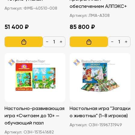
обеспечением АЛПЭКС+
Артикул:
ФМБ-40510-008
Артикул:
ЛМА-А308
51 400 ₽
85 800 ₽
−
+
−
+
Настольно-развивающая
Настольная игра "Загадки
игра «Считаем до 10» —
о животных" (1–8 игроков)
обучающий пазл
Артикул:
ОЗН-1596731949
Артикул:
ОЗН-151541682