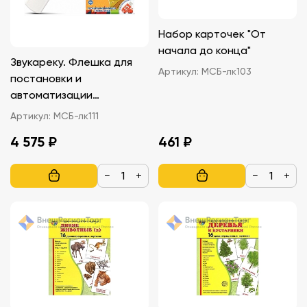
Набор карточек "От
начала до конца"
Звукареку. Флешка для
Артикул:
МСБ-лк103
постановки и
автоматизации
«трудных» звуков
Артикул:
МСБ-лк111
4 575 ₽
461 ₽
−
+
−
+