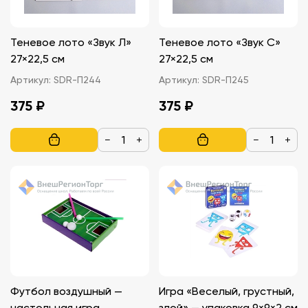
Теневое лото «Звук Л»
Теневое лото «Звук С»
27×22,5 см
27×22,5 см
Артикул:
SDR-П244
Артикул:
SDR-П245
375 ₽
375 ₽
−
+
−
+
Футбол воздушный —
Игра «Веселый, грустный,
настольная игра
злой» — упаковка 9×9×2 см