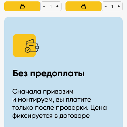
−
+
−
+