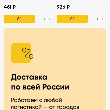
461 ₽
926 ₽
−
+
−
+