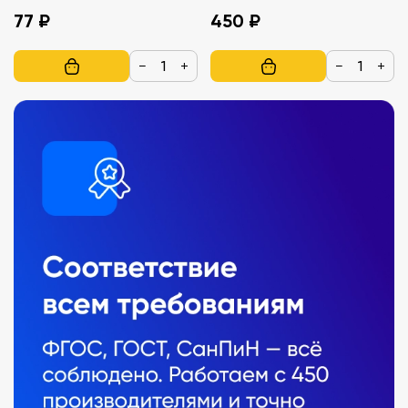
77 ₽
450 ₽
−
+
−
+