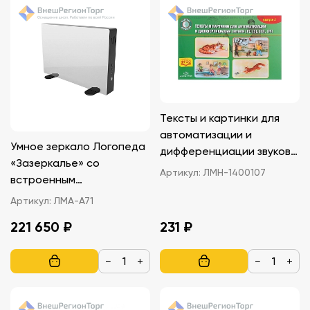
Тексты и картинки для
автоматизации и
Умное зеркало Логопеда
дифференциации звуков
«Зазеркалье» со
С, З, Ш, Ж (вып.2)
Артикул:
ЛМН-1400107
встроенным
компьютером
Артикул:
ЛМА-А71
221 650 ₽
231 ₽
−
+
−
+