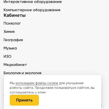
Интерактивное оборудование
Компьютерное оборудование
Кабинеты
Психолог
Химия
География
Музыка
ИЗО
Медкабинет
Биология и экология
Технология
Мы
используем файлы cookie
для улучшения
работы сайта. Продолжая пользоваться сайтом, вы
соглашаетесь с этим.
ООО «Дети наше будущее» ИНН 6671165273 ОГРН 1216600030250 КПП
667101001 БИК 046577674
Принять
Информация на сайте не является публичной офертой. Изображения
могут отличаться от поставляемых товаров. Поставщик оставляет за