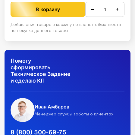
−
+
В корзину
Добавления товара в корзину не влечет обязанности
по покупке данного товара
Помогу
сформировать
Техническое Задание
и сделаю КП
Иван Амбаров
Менеджер службы заботы о клиентах
8 (800) 500-69-75