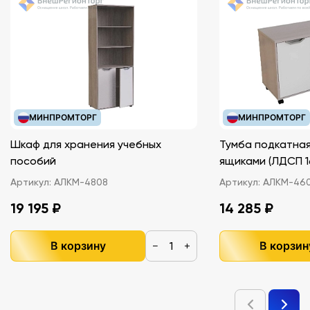
МИНПРОМТОРГ
МИНПРОМТОРГ
Шкаф для хранения учебных
Тумба подкатная
пособий
ящиками (ЛДС
Артикул:
АЛКМ-4808
Артикул:
АЛКМ-46
19 195 ₽
14 285 ₽
В корзину
В корзин
−
+