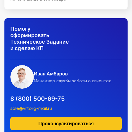
Помогу
сформировать
Техническое Задание
и сделаю КП
Иван Амбаров
Менеджер службы заботы о клиентах
8 (800) 500-69-75
sale@vrtorg-mail.ru
Проконсультироваться