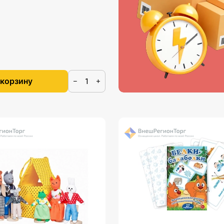
 корзину
−
+