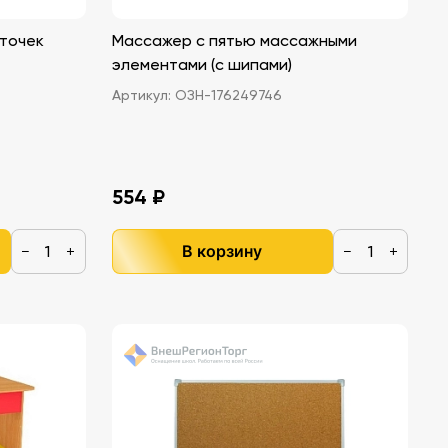
рточек
Массажер с пятью массажными
элементами (с шипами)
Артикул:
ОЗН-176249746
554 ₽
В корзину
−
+
−
+