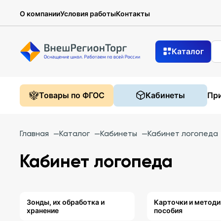
О компании
Условия работы
Контакты
Каталог
Товары по ФГОС
Кабинеты
При
Главная
—
Каталог
—
Кабинеты
—
Кабинет логопеда
Кабинет логопеда
Зонды, их обработка и
Карточки и методи
хранение
пособия