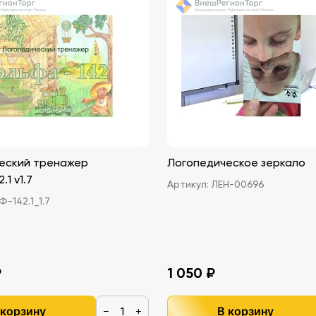
еский тренажер
Логопедическое зеркало
1 v1.7
Артикул:
ЛЕН-00696
-142.1_1.7
₽
1 050 ₽
 корзину
В корзину
−
+