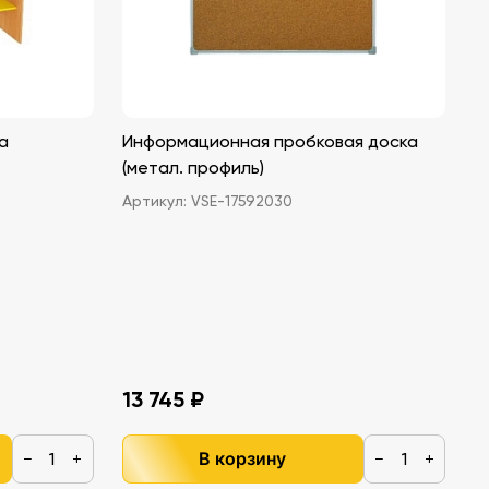
а
Информационная пробковая доска
(метал. профиль)
Артикул:
VSE-17592030
13 745 ₽
В корзину
−
+
−
+