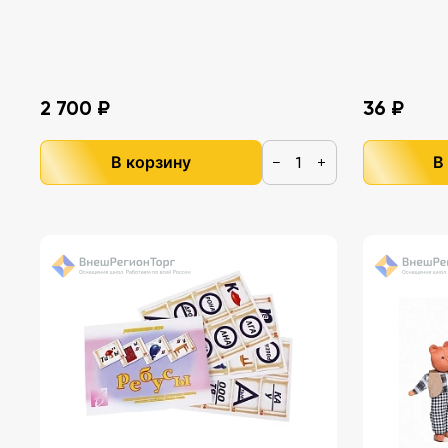
2 700 ₽
36 ₽
В корзину
В
−
+