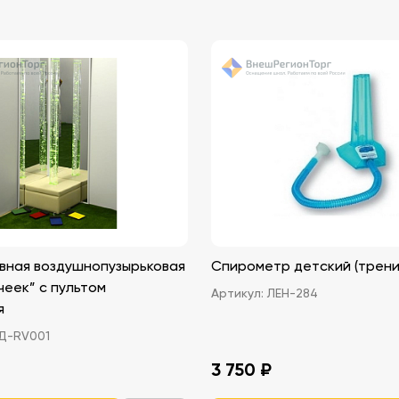
вная воздушнопузырьковая
Спирометр детский (трени
чеек” с пультом
Артикул:
ЛЕН-284
я
Д-RV001
3 750 ₽