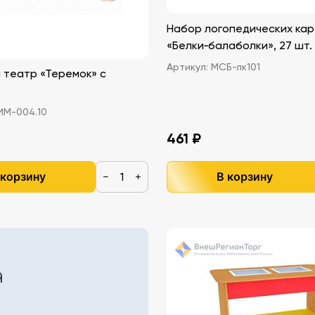
Набор логопедических ка
«Белки‑балаболки», 27 шт.
Артикул:
МСБ-лк101
театр «Теремок» с
М-004.10
461 ₽
 корзину
В корзину
−
+