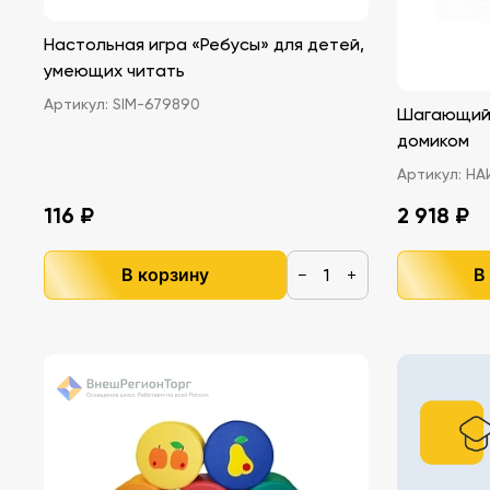
Настольная игра «Ребусы» для детей,
умеющих читать
Артикул:
SIM-679890
Шагающий 
домиком
Артикул:
НАИ
116 ₽
2 918 ₽
В корзину
В
−
+