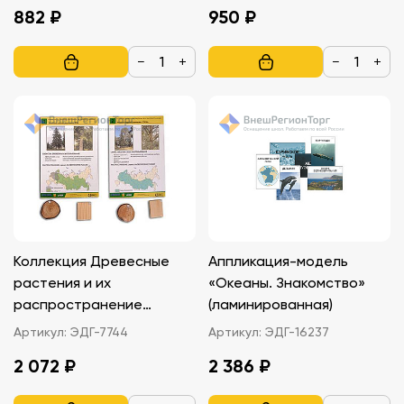
882 ₽
950 ₽
−
+
−
+
Коллекция Древесные
Аппликация-модель
растения и их
«Океаны. Знакомство»
распространение
(ламинированная)
(демонстрационная)
Артикул:
ЭДГ-7744
Артикул:
ЭДГ-16237
2 072 ₽
2 386 ₽