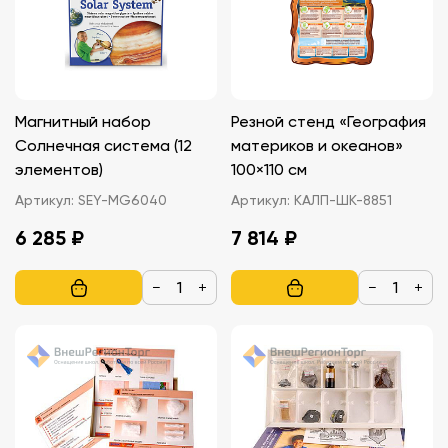
Магнитный набор
Резной стенд «География
Солнечная система (12
материков и океанов»
элементов)
100×110 см
Артикул:
SEY-MG6040
Артикул:
КАЛП-ШК-8851
6 285 ₽
7 814 ₽
−
+
−
+