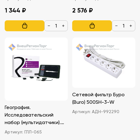
1 344 ₽
2 576 ₽
−
+
−
+
Сетевой фильтр Буро
(Buro) 500SH-3-W
География.
Артикул:
АДН-992290
Исследовательский
набор (мультидатчики).
Релеон Точка Releon Piont
Артикул:
ГЛЛ-065