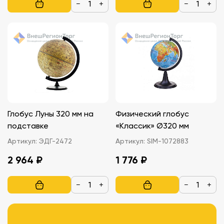
−
+
−
+
Глобус Луны 320 мм на
Физический глобус
подставке
«Классик» Ø320 мм
Артикул:
ЭДГ-2472
Артикул:
SIM-1072883
2 964 ₽
1 776 ₽
−
+
−
+