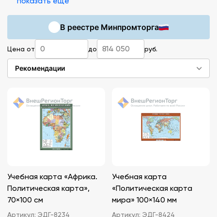
показать ещё
возраста и другие факторы. Купить все
необходимое, чтобы обустроить кабинет
В реестре Минпромторга
географии, можно в интернет-магазине
«ВнешРегионТорг»
Цена от
до
руб.
Рекомендации
Учебная карта «Африка.
Учебная карта
Политическая карта»,
«Политическая карта
70×100 см
мира» 100×140 мм
Артикул:
ЭДГ-8234
Артикул:
ЭДГ-8424