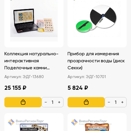
Коллекция натурально-
Прибор для измерения
интерактивная
прозрачности воды (диск
Поделочные камни
Секки)
(полированные)
Артикул:
ЭДГ-13680
Артикул:
ЭДГ-10701
25 155 ₽
5 824 ₽
−
+
−
+