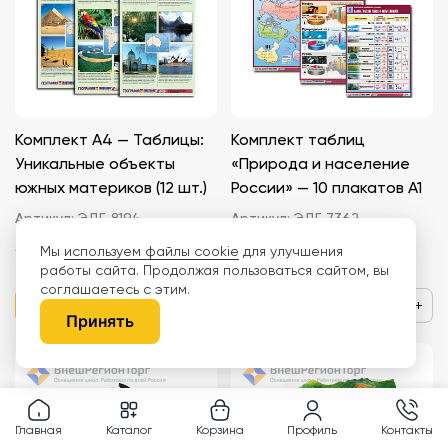
Комплект А4 — Таблицы:
Комплект таблиц
Уникальные объекты
«Природа и население
южных материков (12 шт.)
России» — 10 плакатов A1
Артикул:
ЭДГ-8194
Артикул:
ЭДГ-7362
Мы
используем файлы cookie
для улучшения
1 546 ₽
3 293 ₽
работы сайта. Продолжая пользоваться сайтом, вы
соглашаетесь с этим.
−
+
−
+
Принять
Главная
Каталог
Корзина
Профиль
Контакты