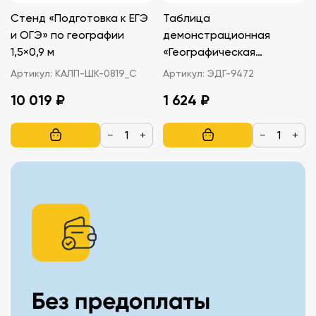
Стенд «Подготовка к ЕГЭ
Таблица
и ОГЭ» по географии
демонстрационная
1,5×0,9 м
«Географическая
оболочка и ее части»,
Артикул:
КАЛП-ШК-0819_С
Артикул:
ЭДГ-9472
70x100 см.
10 019 ₽
1 624 ₽
−
+
−
+