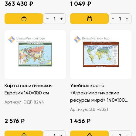
363 430 ₽
1 049 ₽
−
+
−
+
Карта политическая
Учебная карта
Евразия 140×100 см
«Агроклиматические
ресурсы мира» 140×100
Артикул:
ЭДГ-8244
см
Артикул:
ЭДГ-8321
2 576 ₽
1 456 ₽
−
+
−
+