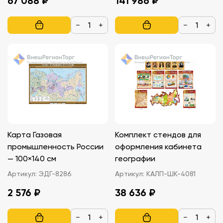
67 088 ₽
141 986 ₽
−
+
−
+
Карта Газовая
Комплект стендов для
промышленность России
оформления кабинета
— 100×140 см
географии
Артикул:
ЭДГ-8286
Артикул:
КАЛП-ШК-4081
2 576 ₽
38 636 ₽
−
+
−
+