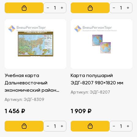
−
+
−
+
Учебная карта
Карта полушарий
Дальневосточный
ЭДГ-8207 980×1820 мм
экономический район
Артикул:
ЭДГ-8207
100×140
Артикул:
ЭДГ-8309
1 456 ₽
1 909 ₽
−
+
−
+