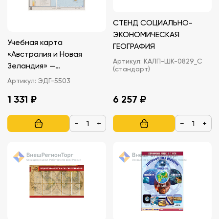
СТЕНД СОЦИАЛЬНО-
ЭКОНОМИЧЕСКАЯ
Учебная карта
ГЕОГРАФИЯ
«Австралия и Новая
Артикул:
КАЛП-ШК-0829_С
Зеландия» —
(стандарт)
экономическая
Артикул:
ЭДГ-5503
1 331 ₽
6 257 ₽
−
+
−
+