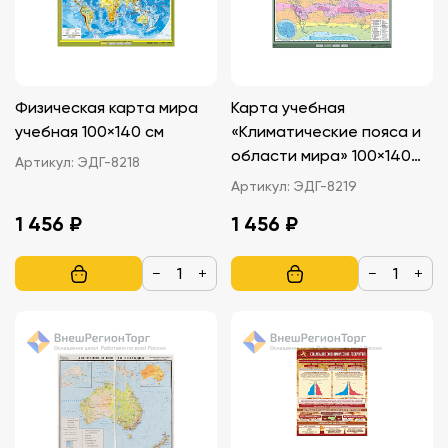
Физическая карта мира
Карта учебная
учебная 100×140 см
«Климатические пояса и
области мира» 100×140
Артикул:
ЭДГ-8218
см
Артикул:
ЭДГ-8219
1 456 ₽
1 456 ₽
−
+
−
+