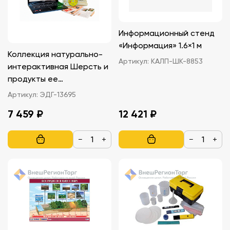
Информационный стенд
«Информация» 1.6×1 м
Коллекция натурально-
Артикул:
КАЛП-ШК-8853
интерактивная Шерсть и
продукты ее
переработки
Артикул:
ЭДГ-13695
7 459 ₽
12 421 ₽
−
+
−
+