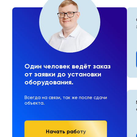
Один человек ведёт заказ
от заявки до установки
оборудования.
Всегда на связи, так же после сдачи
объекта.
Начать работу