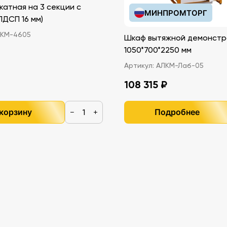
катная на 3 секции с
МИНПРОМТОРГ
иками (ЛДСП 16 мм)
КМ-4605
Шкаф вытяжной демонстр
1050*700*2250 мм
Артикул:
АЛКМ-Лаб-05
108 315 ₽
 корзину
Подробнее
−
+