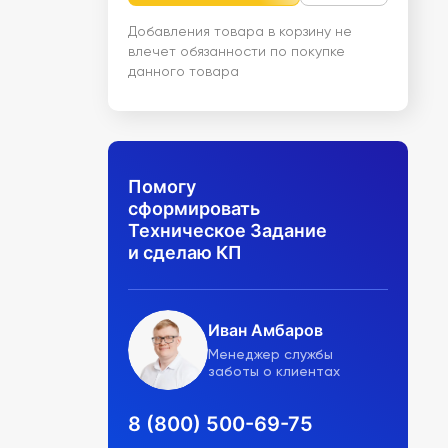
Добавления товара в корзину не
влечет обязанности по покупке
данного товара
Помогу
сформировать
Техническое Задание
и сделаю КП
Иван Амбаров
Менеджер службы
заботы о клиентах
8 (800) 500-69-75