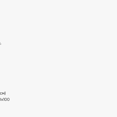
,
см)
0х100