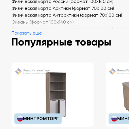
Физическая карта России (формат 100х140 см)
Физическая карта Арктики (формат 70х100 см)
Физическая карта Антарктики (формат 70х100 см)
Океаны (формат 100х140 см)
Крупнейшие вулканы и землетрясения мира (формат
Показать еще
100х140 см)
Популярные товары
Физическая карта мира (формат 100х140 см).
МИНПРОМТОРГ
МИН