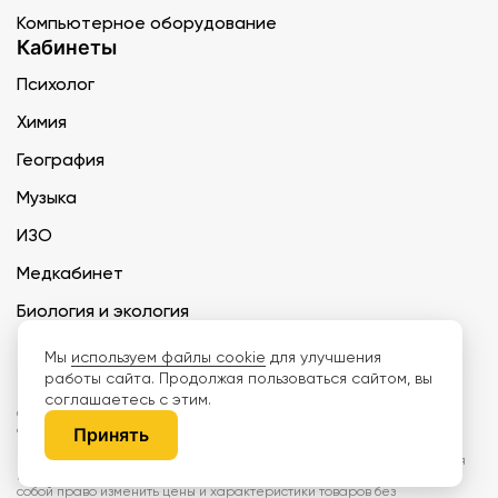
Компьютерное оборудование
Кабинеты
Психолог
Химия
География
Музыка
ИЗО
Медкабинет
Биология и экология
Технология
Мы
используем файлы cookie
для улучшения
работы сайта. Продолжая пользоваться сайтом, вы
соглашаетесь с этим.
ООО «Дети наше будущее» ИНН 6671165273 ОГРН 1216600030250 КПП
667101001 БИК 046577674
Принять
Информация на сайте не является публичной офертой. Изображения
могут отличаться от поставляемых товаров. Поставщик оставляет за
собой право изменить цены и характеристики товаров без