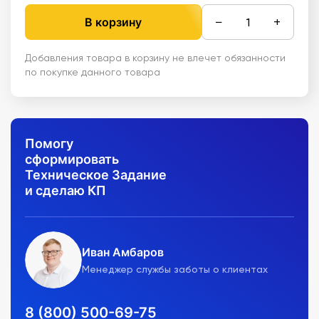
−
+
В корзину
Добавления товара в корзину не влечет обязанности
по покупке данного товара
Помогу
сформировать
Техническое Задание
и сделаю КП
Иван Амбаров
Менеджер службы заботы о клиентах
8 (800) 500-69-75