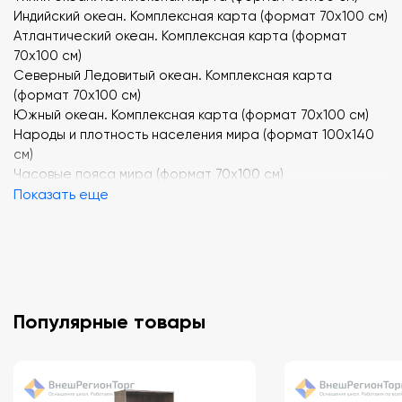
Индийский океан. Комплексная карта (формат 70х100 см)
Атлантический океан. Комплексная карта (формат
70х100 см)
Северный Ледовитый океан. Комплексная карта
(формат 70х100 см)
Южный океан. Комплексная карта (формат 70х100 см)
Народы и плотность населения мира (формат 100х140
см)
Часовые пояса мира (формат 70х100 см)
Строение земной коры и полезные ископаемые мира
Показать еще
(формат 100х140 см)
Климатическая карта мира (формат 100х140 см)
Растительность мира (формат 100х140 см)
Важнейшие культурные растения мира (формат 100х140
см)
Почвенная карта мира (формат 100х140 см)
Популярные товары
Африка. Физическая карта (формат 70х100 см)
Африка. Политическая карта (формат 70х100 см)
Австралия и Океания. Физическая карта (формат 70х100
см)