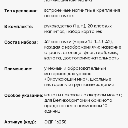
денежных единиц приведены название местной
денежной единицы (валюты), ее международный знак,
встроенные магнитные крепления
Тип крепления:
две стороны монеты и банкнота номиналом 100 единиц
на карточках
(для Великобритании – 10 единиц). Валюта Франции и
Германии одинаковая (евро), но монеты различаются
руководство (1 шт.), 20 клеевых
В комплекте:
магнитов, набор карточек
аверсом.
42 карточки (марки 1J-1…1J-42),
Состав набора:
каждая с изображениями: название
страны, столица, флаг, герб, язык,
валюта, достопримечательность
учебный и образовательный
Применение:
материал для уроков
«Окружающий мир», школьные
викторины и групповые задания
валюты показаны с аверсом монет;
Особое указание:
для Великобритании банкнота
представлена номиналом 10
единиц
Артикул (код):
ЭДГ-16238