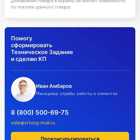
Добавления товара в корзину не влечет обязанности
по покупке данного товара
Помогу
сформировать
Техническое Задание
и сделаю КП
Иван Амбаров
Менеджер службы заботы о клиентах
8 (800) 500-69-75
sale@vrtorg-mail.ru
Проконсультироваться