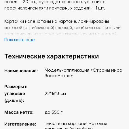
слоем – 20 шт., руководство по эксплуатации с
перечислением пяти примерных заданий – 1 шт.
Карточки напечатаны на картоне, ламинированы
матовой (антибликовой) пленкой, снабжены магнитными
креплениями, что позволяет крепить их на магнитной
Показать еще
доске или экране для динамических пособий.
Дополнительно прилагаются 20 магнитов с клеевым
слоем для карточек с изображениями, которые могут
Технические характеристики
подобрать учитель или учащиеся в качестве домашнего
задания.
Модель-аппликация «Страны мира.
Наименование:
Знакомство»
Пособие знакомит учащихся со странами мира:
Россией, Великобританией, Францией, Германией, США,
Размеры в
Китаем. Набор карточек для каждой страны включает
упаковке
22*16*3 см
следующие изображения: название страны, столицу,
(д×ш×в):
флаг, герб, официальный язык, денежную единицу и
наиболее известную достопримечательность,
Масса нетто:
до 550 г
формирующую образ страны. На карточках с указанием
языка приведено его написание на этом языке. Для
печать на картоне, матовая
Изготовление:
ламинация (антиблик)