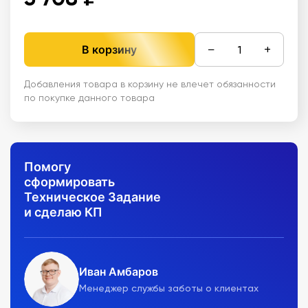
−
+
В корзину
Добавления товара в корзину не влечет обязанности
по покупке данного товара
Помогу
сформировать
Техническое Задание
и сделаю КП
Иван Амбаров
Менеджер службы заботы о клиентах