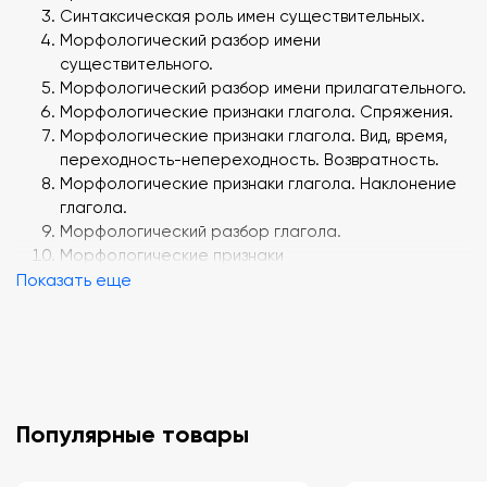
Синтаксическая роль имен существительных.
Морфологический разбор имени
существительного.
Морфологический разбор имени прилагательного.
Морфологические признаки глагола. Спряжения.
Морфологические признаки глагола. Вид, время,
переходность-непереходность. Возвратность.
Морфологические признаки глагола. Наклонение
глагола.
Морфологический разбор глагола.
Морфологические признаки
Показать еще
причастия. Причастный оборот.
Морфологический разбор причастия.
Морфологические признаки
деепричастия. Деепричастный оборот.
Морфологический разбор деепричастия.
Морфологический разбор наречия.
Морфологический разбор частицы.
Популярные товары