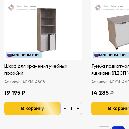
МИНПРОМТОРГ
МИНПРОМТОРГ
Шкаф для хранения учебных
Тумба подкатная
пособий
ящиками (ЛДС
Артикул:
АЛКМ-4808
Артикул:
АЛКМ-46
19 195 ₽
14 285 ₽
В корзину
В корзин
−
+