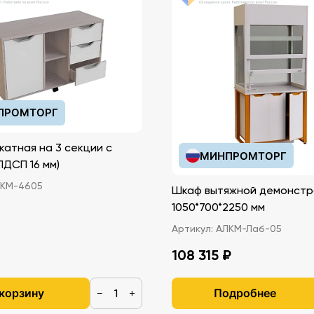
ПРОМТОРГ
катная на 3 секции с
МИНПРОМТОРГ
иками (ЛДСП 16 мм)
КМ-4605
Шкаф вытяжной демонстр
1050*700*2250 мм
Артикул:
АЛКМ-Лаб-05
108 315 ₽
 корзину
Подробнее
−
+