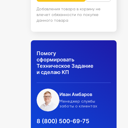
Добавления товара в корзину не
влечет обязанности по покупке
данного товара
Помогу
сформировать
Техническое Задание
и сделаю КП
Иван Амбаров
Менеджер службы
заботы о клиентах
8 (800) 500-69-75