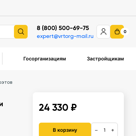
8 (800) 500-69-75
0
expert@vrtorg-mail.ru
Госорганизациям
Застройщикам
оэтов
и
24 330 ₽
−
+
В корзину