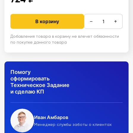
−
+
В корзину
Добавления товара в корзину не влечет обязанности
по покупке данного товара
Помогу
сформировать
Техническое Задание
и сделаю КП
Иван Амбаров
Менеджер службы заботы о клиентах