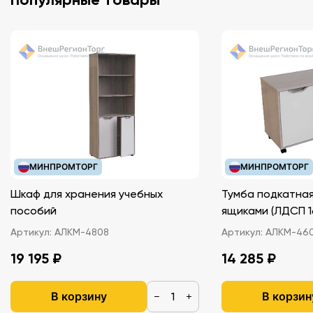
МИНПРОМТОРГ
МИНПРОМТОРГ
Шкаф для хранения учебных
Тумба подкатная
пособий
ящиками (ЛДС
Артикул:
АЛКМ-4808
Артикул:
АЛКМ-46
19 195 ₽
14 285 ₽
В корзину
В корзин
−
+