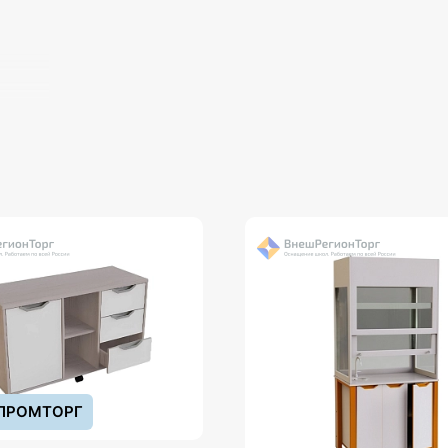
о.
ыми
ПРОМТОРГ