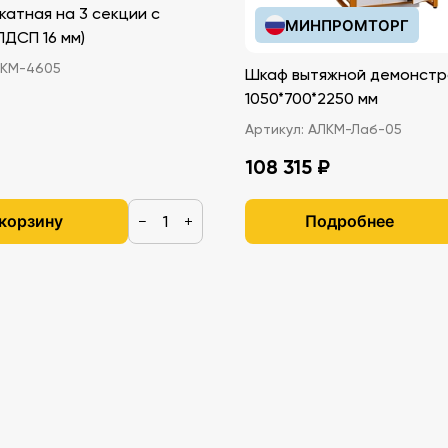
катная на 3 секции с
МИНПРОМТОРГ
иками (ЛДСП 16 мм)
КМ-4605
Шкаф вытяжной демонстр
1050*700*2250 мм
Артикул:
АЛКМ-Лаб-05
108 315 ₽
 корзину
Подробнее
−
+