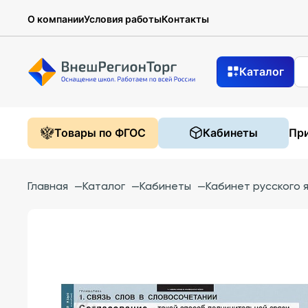
О компании
Условия работы
Контакты
Каталог
Товары по ФГОС
Кабинеты
При
Главная
—
Каталог
—
Кабинеты
—
Кабинет русского 