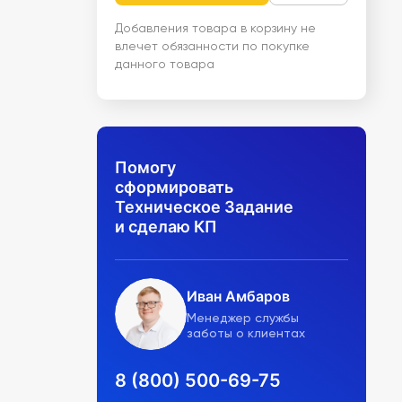
Добавления товара в корзину не
влечет обязанности по покупке
данного товара
Помогу
сформировать
Техническое Задание
и сделаю КП
Иван Амбаров
Менеджер службы
заботы о клиентах
8 (800) 500-69-75