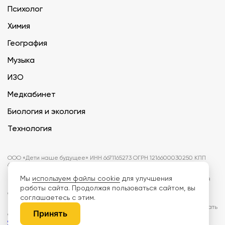
Психолог
Химия
География
Музыка
ИЗО
Медкабинет
Биология и экология
Технология
ООО «Дети наше будущее» ИНН 6671165273 ОГРН 1216600030250 КПП
667101001 БИК 046577674
Мы
используем файлы cookie
для улучшения
Информация на сайте не является публичной офертой. Изображения
могут отличаться от поставляемых товаров. Поставщик оставляет за
работы сайта. Продолжая пользоваться сайтом, вы
собой право изменить цены и характеристики товаров без
соглашаетесь с этим.
предварительного уведомления заказчика, если это не влияет на
качество поставляемой продукции. Мы используем cookie, чтобы делать
Принять
сайт лучше. Пользуясь сайтом, вы соглашаетесь с
правилами
обработки персональных данных и политикой конфиденциальности.