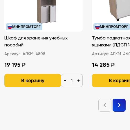
МИНПРОМТОРГ
МИНПРОМТОРГ
Шкаф для хранения учебных
Тумба подкатная
пособий
ящиками (ЛДС
Артикул:
АЛКМ-4808
Артикул:
АЛКМ-46
19 195 ₽
14 285 ₽
В корзину
В корзин
−
+