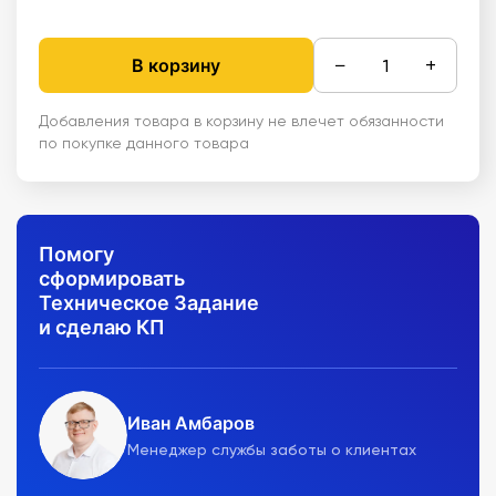
−
+
В корзину
Добавления товара в корзину не влечет обязанности
по покупке данного товара
Помогу
сформировать
Техническое Задание
и сделаю КП
Иван Амбаров
Менеджер службы заботы о клиентах