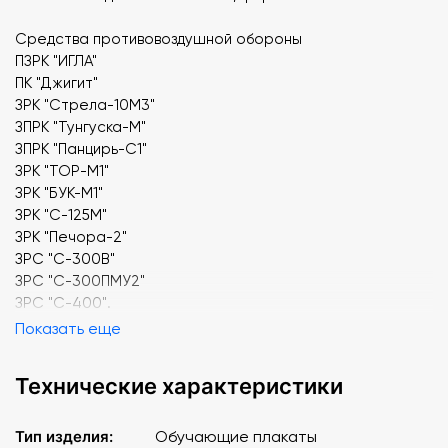
Средства противовоздушной обороны
ПЗРК "ИГЛА"
ПК "Джигит"
ЗРК "Стрела-10М3"
ЗПРК "Тунгуска-М"
ЗПРК "Панцирь-С1"
ЗРК "ТОР-М1"
ЗРК "БУК-М1"
ЗРК "С-125М"
ЗРК "Печора-2"
ЗРС "С-300В"
ЗРС "С-300ПМУ2"
ЗРС "С-400".
Показать еще
Технические характеристики
Тип изделия:
Обучающие плакаты