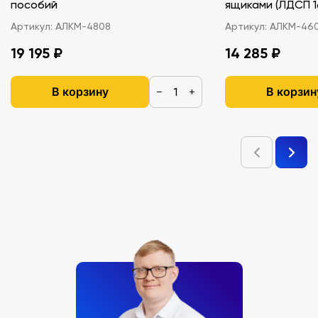
пособий
ящиками (ЛДС
Артикул:
АЛКМ-4808
Артикул:
АЛКМ-46
19 195 ₽
14 285 ₽
В корзину
В корзин
−
+