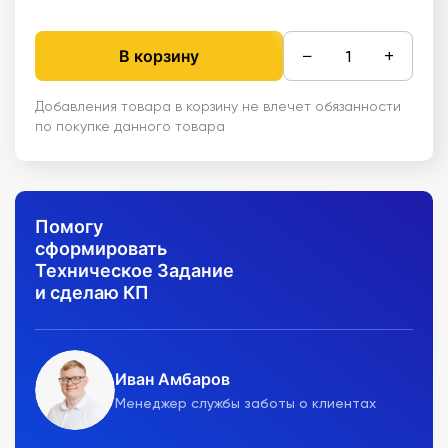
−
+
В корзину
Добавления товара в корзину не влечет обязанности
по покупке данного товара
Помогу
сформировать
Техническое Задание
и сделаю КП
Иван Амбаров
Менеджер службы заботы о клиентах