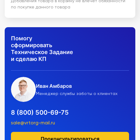
Добавления товара в корзину не влечет обязанности
по покупке данного товара
Помогу
сформировать
Техническое Задание
и сделаю КП
Иван Амбаров
Менеджер службы заботы о клиентах
8 (800) 500-69-75
sale@vrtorg-mail.ru
Проконсультироваться