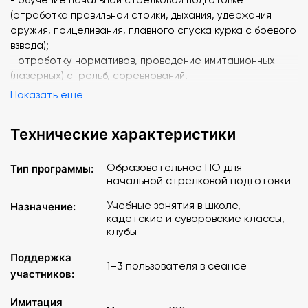
(отработка правильной стойки, дыхания, удержания
оружия, прицеливания, плавного спуска курка с боевого
взвода);
- отработку нормативов, проведение имитационных
(лазерных) стрельб, соревнований.
Показать еще
Программа обеспечивает:
- проведение тренировок одному, двум или трем
Технические характеристики
стрелкам одновременно;
- тренировку с массогабаритными макетами автоматов;
- имитацию дальности стрельбы до 300м;
Образовательное ПО для
Тип программы:
начальной стрелковой подготовки
- регистрацию, обработку и отображение
персональных результатов стрелка;
Учебные занятия в школе,
Назначение:
- звуковое сопровождение процесса стрельбы;
кадетские и суворовские классы,
- хранение результатов стрельб в электронной базе
клубы
данных.
Поддержка
1–3 пользователя в сеансе
участников:
Имитация