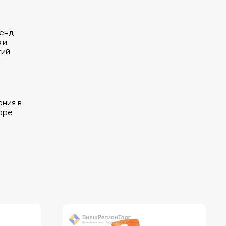
тенд
 и
тий
ния в
оре