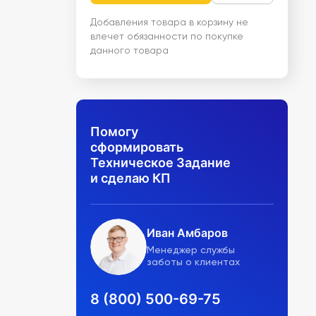
Добавления товара в корзину не
влечет обязанности по покупке
данного товара
Помогу
сформировать
Техническое Задание
и сделаю КП
Иван Амбаров
Менеджер службы
заботы о клиентах
8 (800) 500-69-75