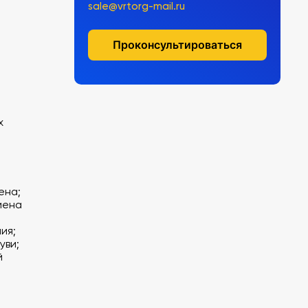
sale@vrtorg-mail.ru
Проконсультироваться
х
ена;
иена
ия;
уви;
й