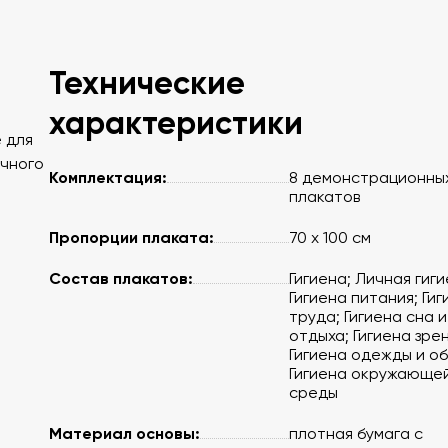
Технические
характеристики
 для
очного
Комплектация:
8 демонстрационны
плакатов
Пропорции плаката:
70 х 100 см
Состав плакатов:
Гигиена; Личная гиги
Гигиена питания; Гиг
труда; Гигиена сна и
отдыха; Гигиена зрен
Гигиена одежды и об
Гигиена окружающе
среды
Материал основы:
плотная бумага с