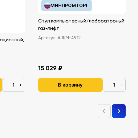
МИНПРОМТОРГ
Стул компьютерный/лабораторный
газ-лифт
Артикул:
АЛКМ-4912
ационный,
15 029 ₽
В корзину
−
+
−
+