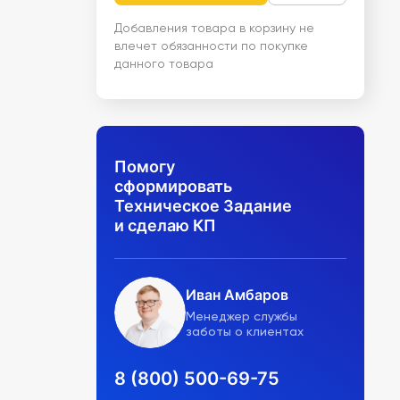
Добавления товара в корзину не
влечет обязанности по покупке
данного товара
Помогу
сформировать
Техническое Задание
и сделаю КП
Иван Амбаров
Менеджер службы
заботы о клиентах
8 (800) 500-69-75