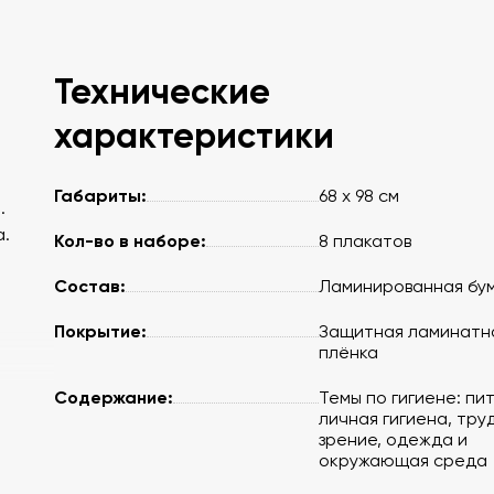
Технические
характеристики
Габариты:
68 х 98 см
.
а.
Кол-во в наборе:
8 плакатов
Состав:
Ламинированная бу
Покрытие:
Защитная ламинатн
плёнка
Содержание:
Темы по гигиене: пи
личная гигиена, труд
зрение, одежда и
окружающая среда