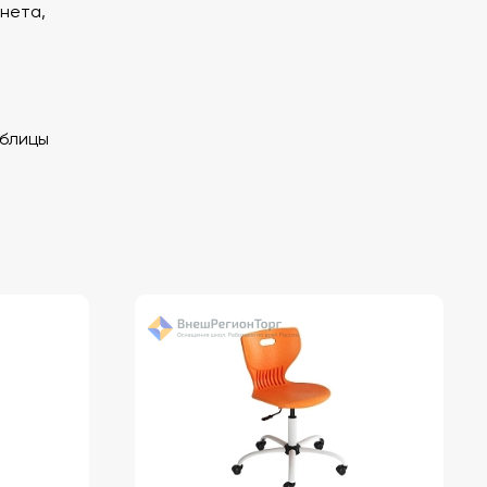
инета,
блицы