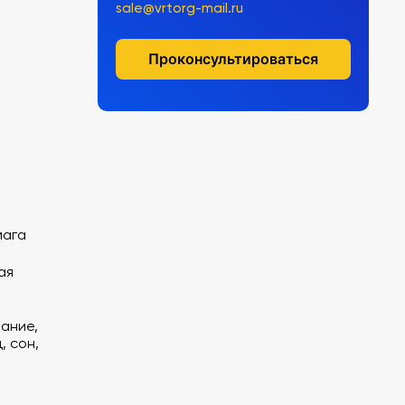
sale@vrtorg-mail.ru
Проконсультироваться
мага
ая
тание,
, сон,