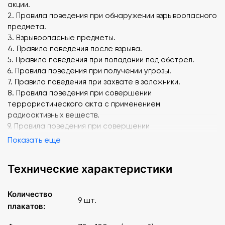
акции.
2. Правила поведения при обнаружении взрывоопасного
предмета.
3. Взрывоопасные предметы.
4. Правила поведения после взрыва.
5. Правила поведения при попадании под обстрел.
6. Правила поведения при получении угрозы.
7. Правила поведения при захвате в заложники.
8. Правила поведения при совершении
террористического акта с применением
радиоактивных веществ.
9. Правила поведения при совершении
террористического акта с применением химических
Показать еще
веществ.
Технические характеристики
Возможен выборочный заказ стендов из комплекта.
Количество
9 шт.
плакатов: