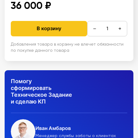
36 000 ₽
−
+
В корзину
Добавления товара в корзину не влечет обязанности
по покупке данного товара
Помогу
сформировать
Техническое Задание
и сделаю КП
Иван Амбаров
Менеджер службы заботы о клиентах