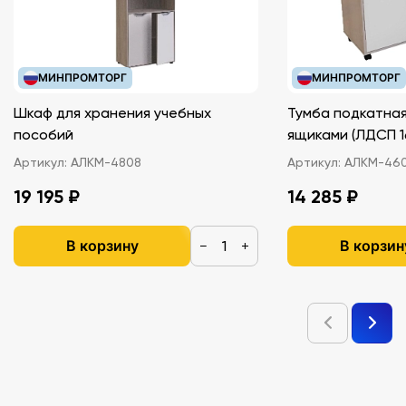
МИНПРОМТОРГ
МИНПРОМТОРГ
Шкаф для хранения учебных
Тумба подкатная
пособий
ящиками (ЛДС
Артикул:
АЛКМ-4808
Артикул:
АЛКМ-46
19 195 ₽
14 285 ₽
В корзину
В корзин
−
+