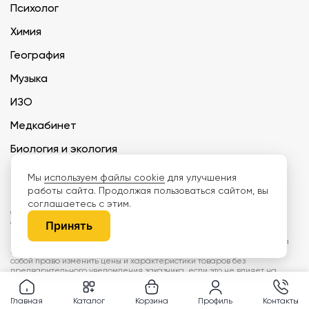
Психолог
Химия
География
Музыка
ИЗО
Медкабинет
Биология и экология
Технология
Мы
используем файлы cookie
для улучшения
работы сайта. Продолжая пользоваться сайтом, вы
соглашаетесь с этим.
ООО «Дети наше будущее» ИНН 6671165273 ОГРН 1216600030250 КПП
667101001 БИК 046577674
Принять
Информация на сайте не является публичной офертой. Изображения
могут отличаться от поставляемых товаров. Поставщик оставляет за
собой право изменить цены и характеристики товаров без
предварительного уведомления заказчика, если это не влияет на
качество поставляемой продукции. Мы используем cookie, чтобы делать
сайт лучше. Пользуясь сайтом, вы соглашаетесь с
правилами
обработки персональных данных и политикой конфиденциальности.
Главная
Каталог
Корзина
Профиль
Контакты