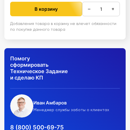
−
+
В корзину
Добавления товара в корзину не влечет обязанности
по покупке данного товара
Помогу
сформировать
Техническое Задание
и сделаю КП
Иван Амбаров
Менеджер службы заботы о клиентах
8 (800) 500-69-75