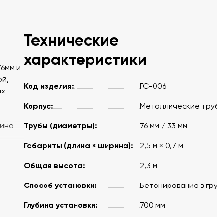
Технические
характеристики
76мм и
ой,
Код изделия:
ГС-006
ых
Корпус:
Металлические тру
Трубы (диаметры):
бина
76 мм / 33 мм
Габариты (длина × ширина):
2,5 м × 0,7 м
Общая высота:
2,3 м
Способ установки:
Бетонирование в гр
Глубина установки:
700 мм