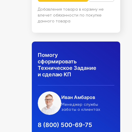
Добавления товара в корзину не
влечет обязанности по покупке
данного товара
Помогу
сформировать
Техническое Задание
и сделаю КП
Иван Амбаров
Менеджер службы
заботы о клиентах
8 (800) 500-69-75