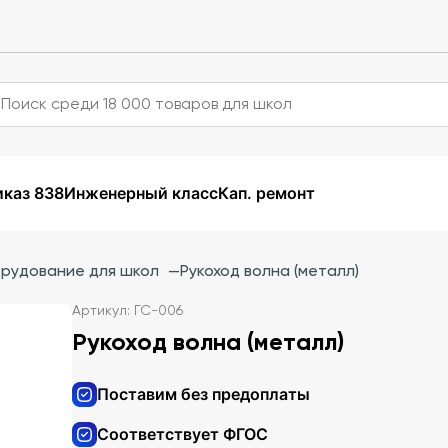
каз 838
Инженерный класс
Кап. ремонт
орудование для школ
—
Рукоход волна (металл)
Артикул: ГС-006
Рукоход волна (металл)
Поставим без предоплаты
Соответствует ФГОС