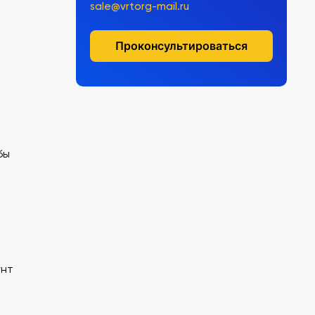
sale@vrtorg-mail.ru
Проконсультироваться
бы
унт