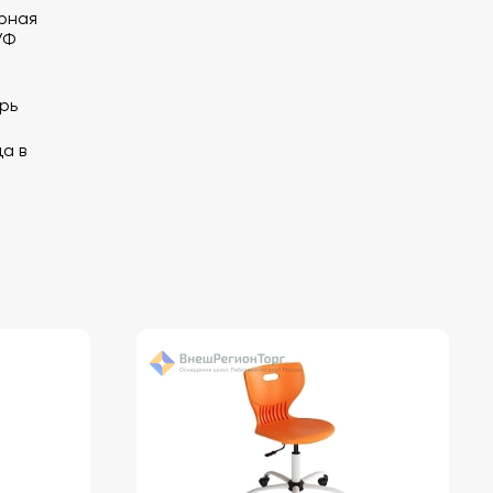
рная
УФ
рь
а в