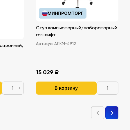
МИНПРОМТОРГ
Стул компьютерный/лабораторный
газ-лифт
Артикул:
АЛКМ-4912
ационный,
15 029 ₽
В корзину
−
+
−
+