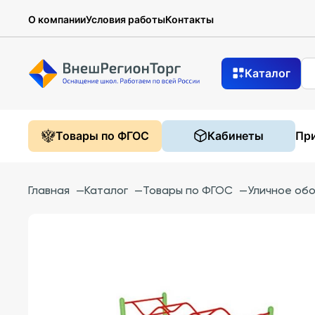
О компании
Условия работы
Контакты
Каталог
Товары по ФГОС
Кабинеты
При
Главная
—
Каталог
—
Товары по ФГОС
—
Уличное об