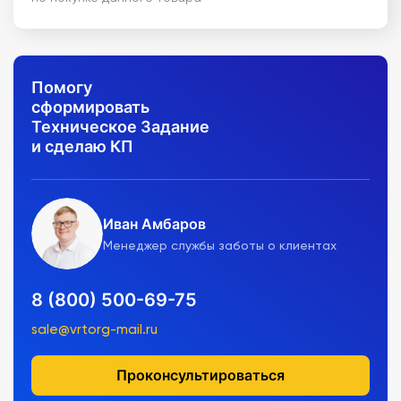
Помогу
сформировать
Техническое Задание
и сделаю КП
Иван Амбаров
Менеджер службы заботы о клиентах
8 (800) 500-69-75
sale@vrtorg-mail.ru
Проконсультироваться