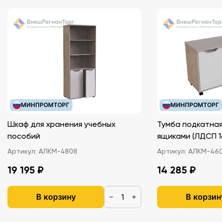
МИНПРОМТОРГ
МИНПРОМТОРГ
Шкаф для хранения учебных
Тумба подкатная
пособий
ящиками (ЛДС
Артикул:
АЛКМ-4808
Артикул:
АЛКМ-46
19 195 ₽
14 285 ₽
В корзину
В корзин
−
+