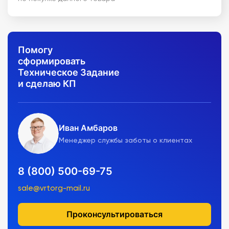
Помогу
сформировать
Техническое Задание
и сделаю КП
Иван Амбаров
Менеджер службы заботы о клиентах
8 (800) 500-69-75
sale@vrtorg-mail.ru
Проконсультироваться