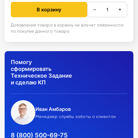
−
+
В корзину
Добавления товара в корзину не влечет обязанности
по покупке данного товара
Помогу
сформировать
Техническое Задание
и сделаю КП
Иван Амбаров
Менеджер службы заботы о клиентах
8 (800) 500-69-75