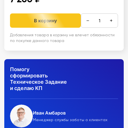
−
+
В корзину
Добавления товара в корзину не влечет обязанности
по покупке данного товара
Помогу
сформировать
Техническое Задание
и сделаю КП
Иван Амбаров
Менеджер службы заботы о клиентах