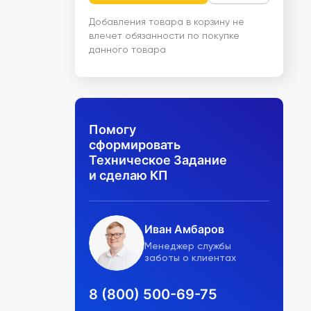
Добавления товара в корзину не
влечет обязанности по покупке
данного товара
Помогу
сформировать
Техническое Задание
и сделаю КП
Иван Амбаров
Менеджер службы
заботы о клиентах
8 (800) 500-69-75