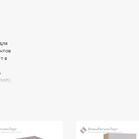
для
нтов
т в
о
695).