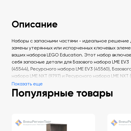
Описание
Наборы с запасными частями - идеальное решение 
замены утерянных или испорченных ключевых элеме
ваших наборов LEGO Education. Этот набор включае
себя запасные детали для Базового набора LME EV3
(45544), Ресурсного набора LME EV3 (45560), Базовог
набора LME NXT (9797) и Ресурсного набора LME NXT (9
Показать еще
Популярные товары