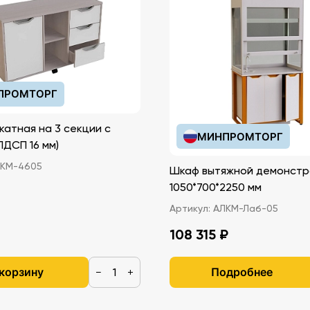
ПРОМТОРГ
катная на 3 секции с
МИНПРОМТОРГ
иками (ЛДСП 16 мм)
КМ-4605
Шкаф вытяжной демонстр
1050*700*2250 мм
Артикул:
АЛКМ-Лаб-05
108 315 ₽
 корзину
Подробнее
−
+