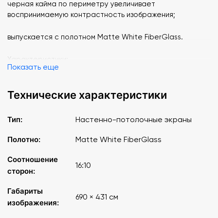
черная кайма по периметру увеличивает
воспринимаемую контрастность изображения;
выпускается с полотном Matte White FiberGlass.
Характеристики:
Показать еще
Тип экрана Настенно-потолочные
Технические характеристики
Тип полотна Matte White FiberGlass
Тип:
Настенно-потолочные экраны
Соотношение сторон 16:10
Полотно:
Matte White FiberGlass
Размер изображения (ширина), см 690
Соотношение
16:10
сторон:
Размер изображения (высота), см 431
Габариты
Диагональ изображения, дюймы 320
690 × 431 см
изображения:
Черная кайма по периметру экрана, см 5