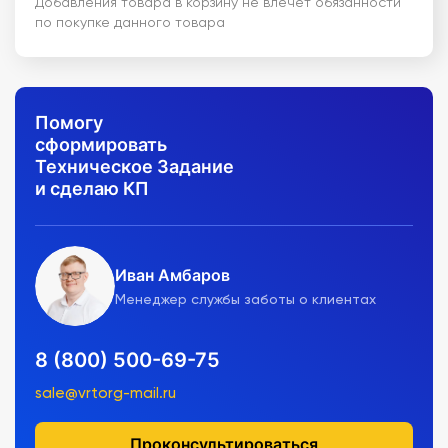
Добавления товара в корзину не влечет обязанности
по покупке данного товара
Помогу
сформировать
Техническое Задание
и сделаю КП
Иван Амбаров
Менеджер службы заботы о клиентах
8 (800) 500-69-75
sale@vrtorg-mail.ru
Проконсультироваться