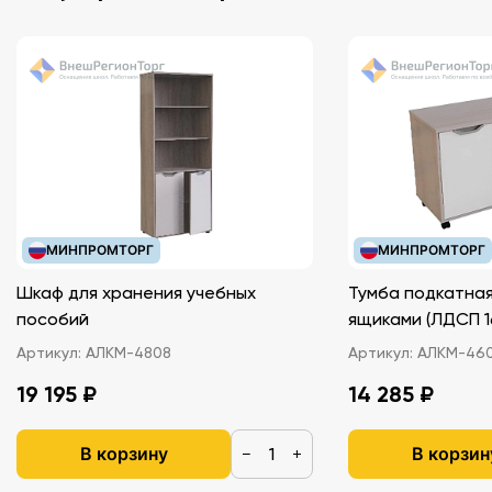
МИНПРОМТОРГ
МИНПРОМТОРГ
Шкаф для хранения учебных
Тумба подкатная
пособий
ящиками (ЛДС
Артикул:
АЛКМ-4808
Артикул:
АЛКМ-46
19 195 ₽
14 285 ₽
В корзину
В корзин
−
+