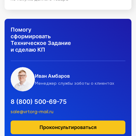
Помогу
сформировать
Техническое Задание
и сделаю КП
Иван Амбаров
Менеджер службы заботы о клиентах
8 (800) 500-69-75
sale@vrtorg-mail.ru
Проконсультироваться